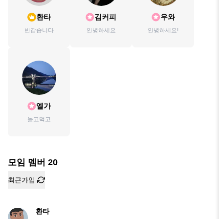
환타
김커피
우와
반갑습니다
안녕하세요
안녕하세요!
엘가
놀고먹고
모임 멤버
20
최근가입
환타