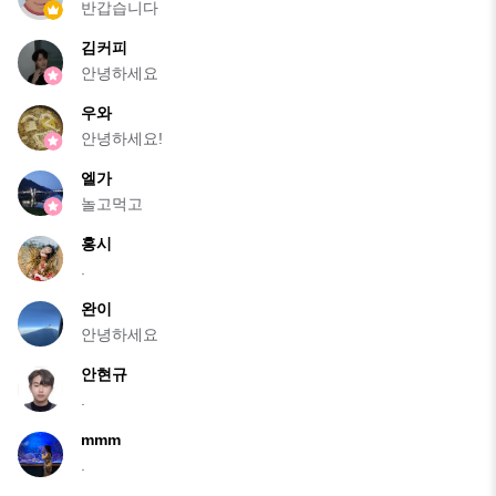
반갑습니다
김커피
안녕하세요
우와
안녕하세요!
엘가
놀고먹고
홍시
.
완이
안녕하세요
안현규
.
mmm
.