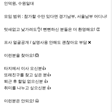
인덕원, 수원일대

모임 범위 : 참가할 수만 있다면 경기남부, 서울남부 어디나!

텃새없고 낯가려도👌! 뻔뻔하신 분들은 더 환영해요! 👏

프사 얼굴공개 / 실명사용 안해도 괜찮아요 부담 ❌

이런분을 찾아요! 🙆

타지에서 이사 오신분👍

또래친구를 찾고 싶은 분👍

퇴근 후 할일 없으신분 👍

취미를 나누고 싶으신분 👍

이런분은 안되요! 🙅
