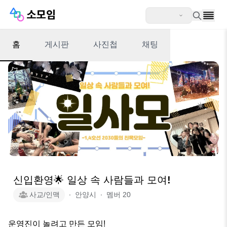
홈
게시판
사진첩
채팅
신입환영🌟 일상 속 사람들과 모여!
사교/인맥
∙
안양시
∙
멤버
20
운영진이 놀려고 만든 모임!
