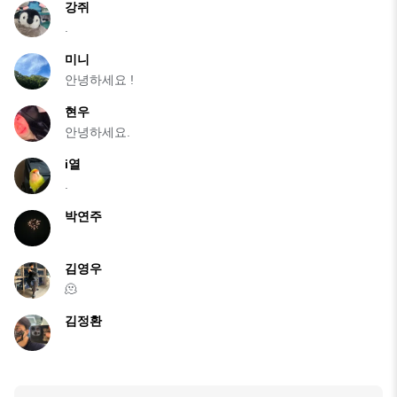
강쥐
.
미니
안녕하세요 !
현우
안녕하세요.
i열
.
박연주
김영우
🫠
김정환