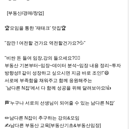
  [부동산/경매/창업]

🏆모임을 통한 '재태크' 맛집🏆

"잠깐 ! 여전할 건가요 역전할건가요?💦"

"비싼 돈 들여 임장,강의 들으세요?🤷‍♀️

부동산 기본부터~임장~데이터 분석~임장 내용 정리~투자 
방향성!! 같이 성장하고 싶으시면 지금 바로 조인!"😄

서로에 부족함을 채워주고 함께 응원해주는

 '남다른 N잡'에서 다 함께 성공을 위해 달려보아요!👍

🏁'누구나 서로의 선생님이 되어줄 수 있는 남다른 N잡'

✏️남다른 N잡이 추구하는 강의&모임

✍남다른 부동산 교육[부동산기초&부동산임장]
