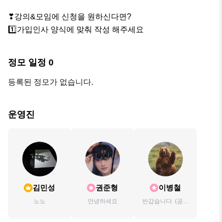
❣강의&모임에 신청을 원하신다면?

1️⃣가입인사 양식에 맞춰 작성 해주세요
정모 일정
0
등록된 정모가 없습니다.
운영진
김민성
권준형
이병철
노노
안녕하세요
반갑습니다. (공인
중개사,권리분석
사)