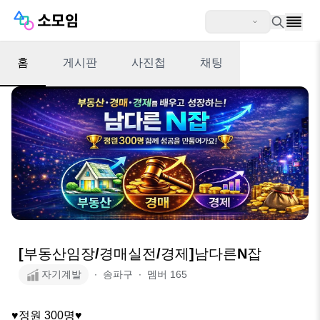
홈
게시판
사진첩
채팅
[부동산임장/경매실전/경제]남다른N잡
자기계발
∙
송파구
∙
멤버
165
♥정원 300명♥
