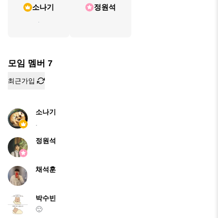
소나기
정원석
.
모임 멤버
7
최근가입
소나기
.
정원석
채석훈
박수빈
🙂