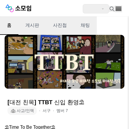
홈
게시판
사진첩
채팅
[대전 친목] TTBT 신입 환영⛱️
사교/인맥
∙
서구
∙
멤버
7
⛱️Time To Be Together⛱️
