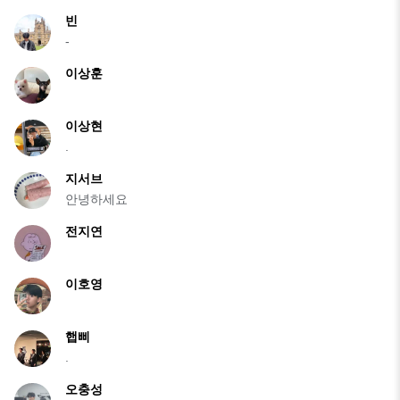
빈
-
이상훈
이상현
.
지서브
안녕하세요
전지연
이호영
햅삐
.
오충성