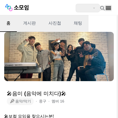
홈
게시판
사진첩
채팅
🎤음미 (음악에 미치다)🎤
음악/악기
∙
중구
∙
멤버
16
🎤보컬 모임을 찾으시는분!
