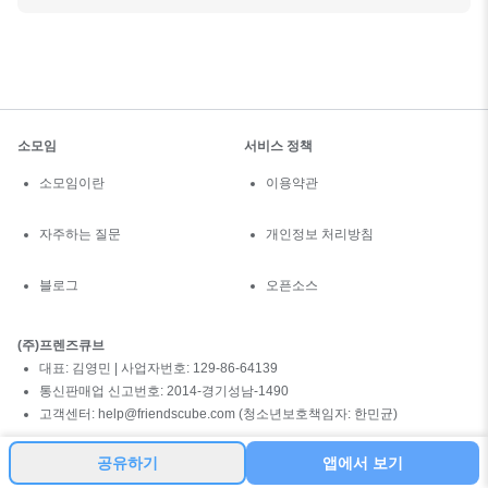
소모임
서비스 정책
소모임이란
이용약관
자주하는 질문
개인정보 처리방침
블로그
오픈소스
(주)프렌즈큐브
대표: 김영민 | 사업자번호: 129-86-64139
통신판매업 신고번호: 2014-경기성남-1490
고객센터: help@friendscube.com (청소년보호책임자: 한민균)
공유하기
앱에서 보기