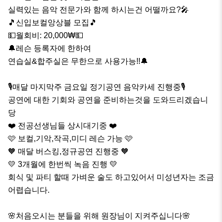
실력있는 음악 전문가와 함께 하시는건 어떨까요?🎤

🎵신입보컬앙상블 모집🎵

💵월회비: 20,000₩💵

🔔레슨 등록자에 한하여

연습실&합주실은 무한으로 사용가능!!🔔

🎙매달 마지막주 금요일 정기공연 음악카세 진행중🎙

공연에 대한 기회와 공연을 준비하는것을 도와드리겠습니
당

❤️ 전공선생님들 상시대기중 ❤️

🩷 보컬,기악,작곡,미디 레슨 가능 🩷

🧡 매달 버스킹,정규공연 진행중 🧡

💛 3개월에 한번씩 녹음 진행 💛

회식 및 파티 할때 가벼운 술도 하고있어서 미성년자는 조금 
어렵습니다.

🌸처음오시는 분들을 위해 원장님이 지켜주십니다🌸
