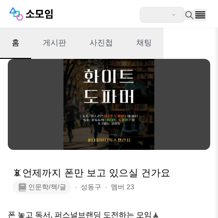
홈
게시판
사진첩
채팅
📵언제까지 폰만 보고 있으실 건가요
인문학/책/글
∙
성동구
∙
멤버
23
폰 놓고 독서, 퍼스널브랜딩 도전하는 모임🧘
