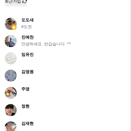
최근가입
도도새
#도전
진예찬
안녕하세요. 반갑습니다. ^^
임유진
김영원
주영
정현
김재현