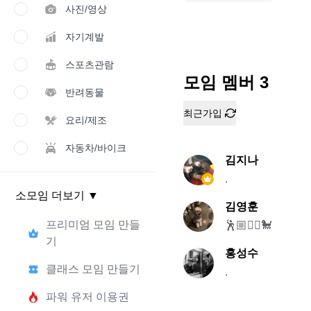
사진/영상
자기계발
스포츠관람
모임 멤버
3
반려동물
최근가입
요리/제조
자동차/바이크
김지나
.
소모임 더보기
▼
김영훈
프리미엄 모임 만들
🕺🏼🏋️‍♀️🐩
기
홍성수
클래스 모임 만들기
.
파워 유저 이용권