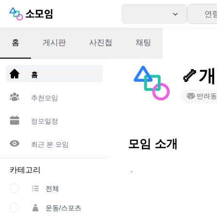
연
홈
게시판
사진첩
채팅
앱 다운로드
🦴개
홈
반려동
추천모임
정모일정
모임 소개
최근 본 모임
카테고리
ㆍ
전체
운동/스포츠