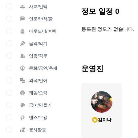
사교/인맥
정모 일정
0
인문학/책/글
등록된 정모가 없습니다.
아웃도어/여행
음악/악기
업종/직무
운영진
문화/공연/축제
외국/언어
게임/오락
공예/만들기
댄스/무용
김지나
.
봉사활동