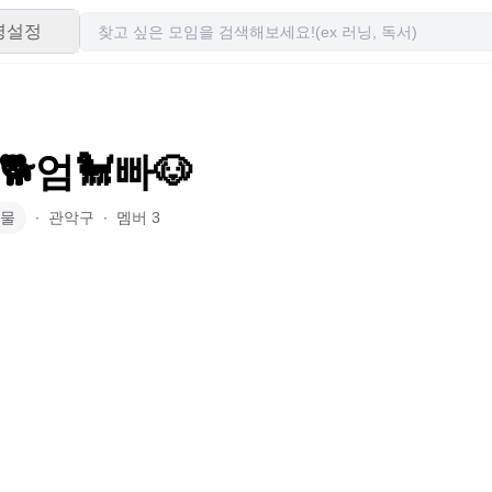
령설정
🐕엄🐩빠🐶
물
∙
관악구
∙
멤버
3