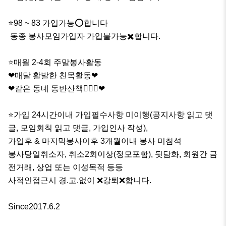
⭐️98 ~ 83 가입가능⭕️합니다

 동종 봉사모임가입자 가입불가능✖️합니다. 

⭐️매월 2-4회 주말봉사활동 

❤매달 활발한 친목활동❤ 

❤같은 동네 동반산책🐕‍🦺🦮❤

⭐️가입 24시간이내 가입필수사항 미이행(공지사항 읽고 댓
글, 모임회칙 읽고 댓글, 가입인사 작성),

가입후 & 마지막봉사이후 3개월이내 봉사 미참석

봉사당일취소자, 취소2회이상(정모포함), 뒷담화, 회원간 금
전거래, 상업 또는 이성목적 등등

사적인접근시 경.고.없이 ❌강퇴❌합니다.

Since2017.6.2