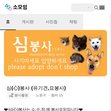
홈
게시판
사진첩
채팅
심(心)봉사 (유기견,묘봉사)
봉사활동
∙
노원구
∙
멤버
15
❤️심(心)봉사는 소.수.정.예 봉사모임입니다❤️
