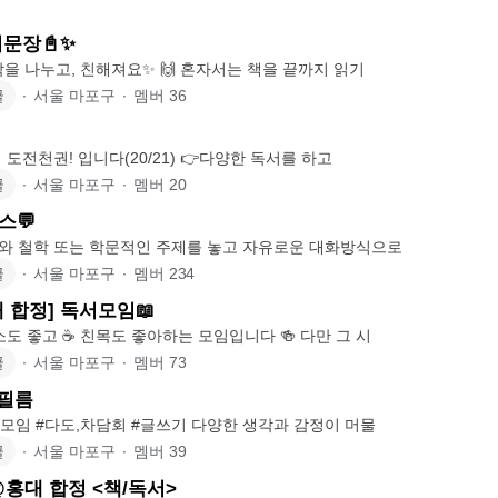
의문장📓✨
✨함께 읽고, 생각을 나누고, 친해져요✨ 🙌 혼자서는 책을 끝까지 읽기
글
∙
서울 마포구
∙
멤버
36
👋 합정 독서모임 도전천권! 입니다(20/21) 👉다양한 독서를 하고
글
∙
서울 마포구
∙
멤버
20
스💬
제와 철학 또는 학문적인 주제를 놓고 자유로운 대화방식으로
글
∙
서울 마포구
∙
멤버
234
 합정] 독서모임📖
담소도 좋고 ☕ 친목도 좋아하는 모임입니다 🍻 다만 그 시
글
∙
서울 마포구
∙
멤버
73
 필름
#지정도서 #영화모임 #다도,차담회 #글쓰기 다양한 생각과 감정이 머물
글
∙
서울 마포구
∙
멤버
39
@홍대 합정 <책/독서>