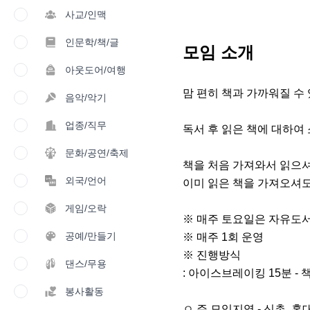
사교/인맥
인문학/책/글
모임 소개
아웃도어/여행
맘 편히 책과 가까워질 수 
음악/악기
업종/직무
독서 후 읽은 책에 대하여
문화/공연/축제
책을 처음 가져와서 읽으셔도
외국/언어
이미 읽은 책을 가져오셔도
게임/오락
※ 매주 토요일은 자유도서
공예/만들기
※ 매주 1회 운영

※ 진행방식

댄스/무용
: 아이스브레이킹 15분 - 책
봉사활동
ㅇ 주 모임지역 - 신촌, 홍대