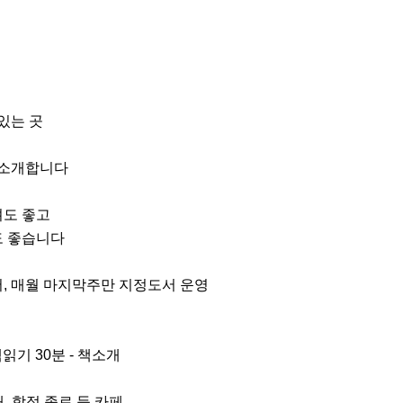
있는 곳

 소개합니다

 좋고 

 좋습니다

, 매월 마지막주만 지정도서 운영

읽기 30분 - 책소개

, 합정,종로 등 카페
