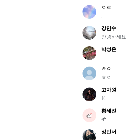
ㅇㄹ
.
강민수
안녕하세요
박성은
ㅎㅇ
ㅎㅇ
고차원
🤘
황세진
🌱
정민서