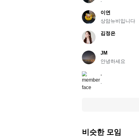
.
이연
상암뉴비입니다
김정은
JM
안녕하세요
.
.
비슷한 모임