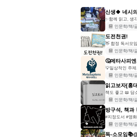
신생🍀 네시
인문학/책/
도전천권!
인문학/책/
🤔메타사피엔
💡일상적인 주
인문학/책/
읽고보자[홍대
책도 좋고 📖 
인문학/책/
방구석, 책과
인문학/책/
독-소모임📚