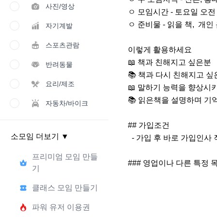
사진/영상
ㅇ 모임시간 - 토요일 오전 1
ㅇ 준비물 - 읽을 책,  개인
자기계발
스포츠관람
이렇게 활용하세요

📖 책과 친해지고 싶은분

반려동물
📚 책과 다시 친해지고 싶
요리/제조
📖 말하기 능력을 향상시키
📚 읽은책을 설명하며 기
자동차/바이크
## 가입조건

소모임 더보기
▼
  - 가입 후 바로 가입인사 작성해주세요

프리미엄 모임 만들
### 영업이나 다른 특정
기
클래스 모임 만들기
파워 유저 이용권