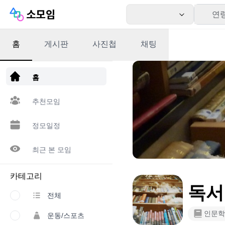
연
홈
게시판
사진첩
채팅
앱 다운로드
홈
추천모임
정모일정
최근 본 모임
카테고리
독서
전체
인문학
운동/스포츠