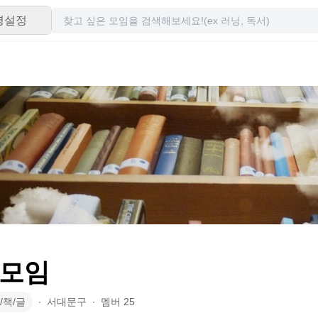
령설정
모임
/책/글
∙
서대문구
∙
멤버
25