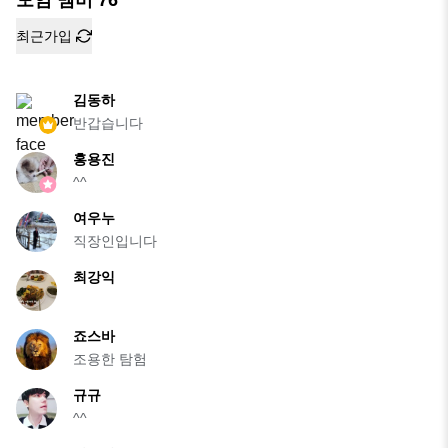
최근가입
김동하
반갑습니다
홍용진
^^
여우누
직장인입니다
최강익
죠스바
조용한 탐험
규규
^^