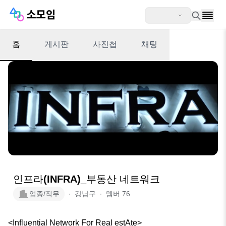
홈
게시판
사진첩
채팅
인프라(INFRA)_부동산 네트워크
업종/직무
∙
강남구
∙
멤버
76
<Influential Network For Real estAte>
