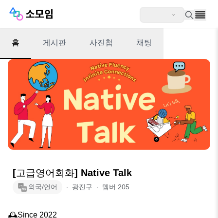
홈
게시판
사진첩
채팅
[고급영어회화] Native Talk
외국/언어
∙
광진구
∙
멤버
205
🕰️Since 2022
