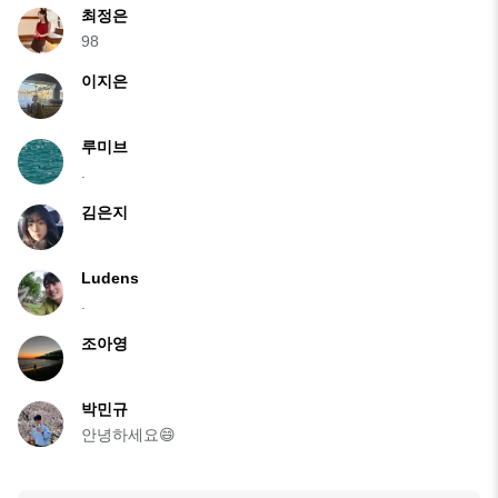
최정은
98
이지은
루미브
.
김은지
Ludens
.
조아영
박민규
안녕하세요😄