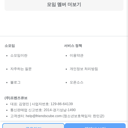
모임 멤버 더보기
소모임
서비스 정책
소모임이란
이용약관
자주하는 질문
개인정보 처리방침
블로그
오픈소스
(주)프렌즈큐브
대표: 김영민 | 사업자번호: 129-86-64139
통신판매업 신고번호: 2014-경기성남-1490
고객센터: help@friendscube.com (청소년보호책임자: 한민균)