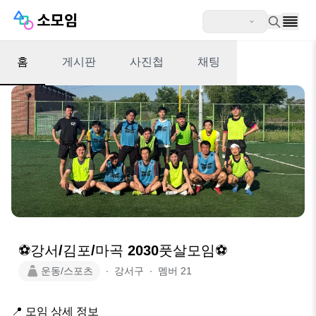
홈
게시판
사진첩
채팅
⚽️강서/김포/마곡 2030풋살모임⚽
운동/스포츠
∙
강서구
∙
멤버
21
​📍 모임 상세 정보
