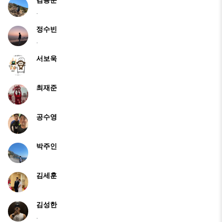
.
정수빈
.
서보욱
최재준
공수영
박주인
김세훈
김성한
.