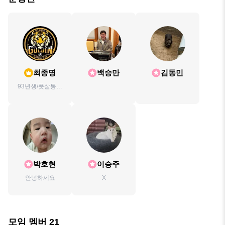
최종명
백승만
김동민
93년생/풋살동호
회운영/배드민턴
초등부/물리치료
사
박호현
이승주
안녕하세요
X
모임 멤버
21