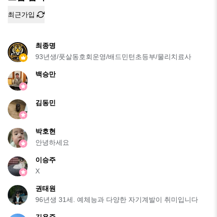
최근가입
최종명
93년생/풋살동호회운영/배드민턴초등부/물리치료사
백승만
김동민
박호현
안녕하세요
이승주
X
권태원
96년생 31세. 예체능과 다양한 자기계발이 취미입니다
김용준