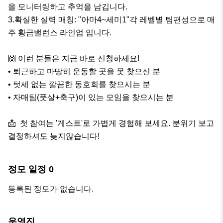
을 모니터링하고 추억을 남깁니다.

3.​확실한 실력 매칭: "아마4~세미1"각 레벨별 팀편성으로 매
주 황금밸런스 라인업 입니다.

​🙌 이런 분들은 지금 바로 신청하세요!

•​ 퇴근하고 마땅히 운동할 곳을 못 찾으신 분

•​ 텃세 없는 깔끔한 동호회를 찾으시는 분

• 자매팀(풋살+축구)이 있는 모임을 찾으시는 분

​​📩  첫 참여는 '게스트'로 가볍게 경험해 보세요. 분위기 보고 
결정하셔도 늦지않습니다!
정모 일정
0
등록된 정모가 없습니다.
운영진