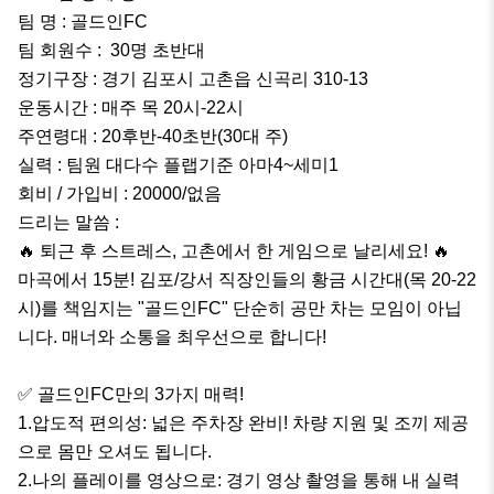
팀 명 : 골드인FC

팀 회원수 :  30명 초반대

정기구장 : 경기 김포시 고촌읍 신곡리 310-13

운동시간 : 매주 목 20시-22시

주연령대 : 20후반-40초반(30대 주)

실력 : 팀원 대다수 플랩기준 아마4~세미1

회비 / 가입비 : 20000/없음

드리는 말씀 : 

​🔥 퇴근 후 스트레스, 고촌에서 한 게임으로 날리세요! 🔥

​마곡에서 15분! 김포/강서 직장인들의 황금 시간대(목 20-22
시)를 책임지는 "골드인FC" 단순히 공만 차는 모임이 아닙
니다. 매너와 소통을 최우선으로 합니다!

​✅ 골드인FC만의 3가지 매력!

1.압도적 편의성: 넓은 주차장 완비! 차량 지원 및 조끼 제공
으로 몸만 오셔도 됩니다.

2.나의 플레이를 영상으로: 경기 영상 촬영을 통해 내 실력