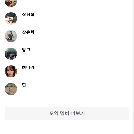
장진혁
장유혁
망고
⠀⠀⠀⠀⠀⠀⠀⠀⠀⠀⠀⠀⠀⠀⠀⠀
최나리
딩
모임 멤버 더보기