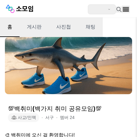
홈
게시판
사진첩
채팅
💯백취미(백가지 취미 공유모임)💯
사교/인맥
∙
서구
∙
멤버
24
🎨 백취미에 오신 걸 환영합니다!
