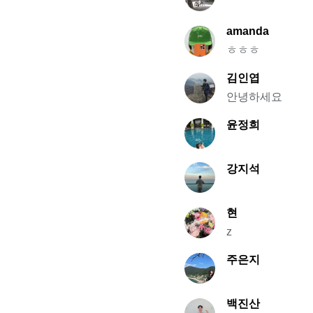
amanda
ㅎㅎㅎ
김인엽
안녕하세요
윤정희
강지석
현
z
주은지
백진산