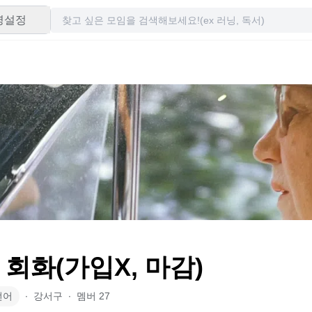
령설정
 회화(가입X, 마감)
언어
∙
강서구
∙
멤버
27