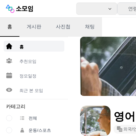
연
홈
게시판
사진첩
채팅
앱 다운로드
홈
추천모임
정모일정
최근 본 모임
카테고리
영어
전체
외국/
운동/스포츠