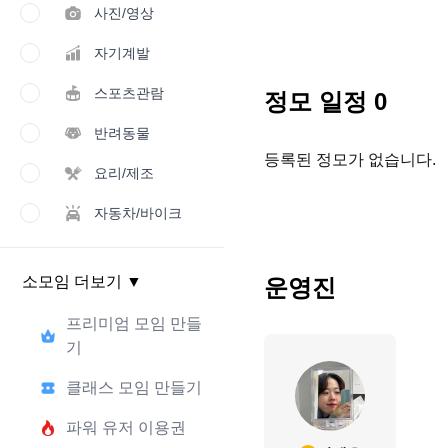
사진/영상
자기계발
스포츠관람
정모 일정
0
반려동물
등록된 정모가 없습니다.
요리/제조
자동차/바이크
소모임 더보기
▼
운영진
프리미엄 모임 만들
기
클래스 모임 만들기
파워 유저 이용권