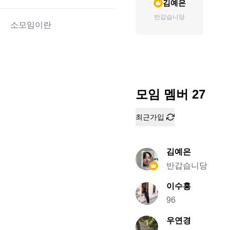
김예은
반갑습니당
소모임이란
모임 멤버
27
최근가입
김예은
반갑습니당
이수홍
96
우연경