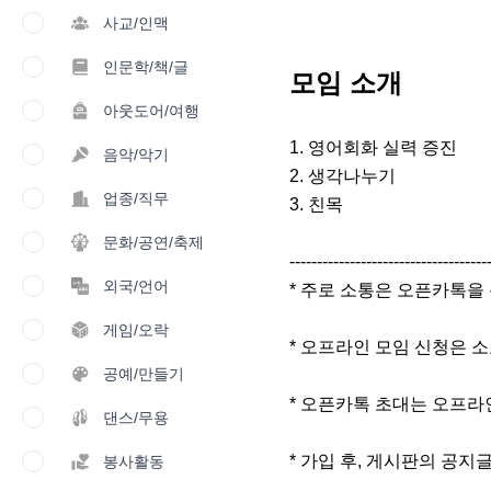
사교/인맥
인문학/책/글
모임 소개
아웃도어/여행
1. 영어회화 실력 증진

음악/악기
2. 생각나누기

업종/직무
3. 친목

문화/공연/축제
-------------------------------------
외국/언어
* 주로 소통은 오픈카톡을
게임/오락
* 오프라인 모임 신청은 
공예/만들기
* 오픈카톡 초대는 오프라인
댄스/무용
* 가입 후, 게시판의 공지
봉사활동