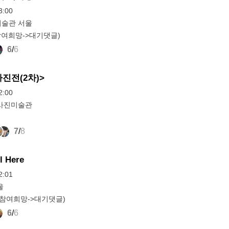
:00
술관 서울
(참여희망->대기댓글)
6
/
6
사진전(2차)>
:00
사진미술관
7
/
8
l Here
:01
울
(참여희망->대기댓글)
6
/
6