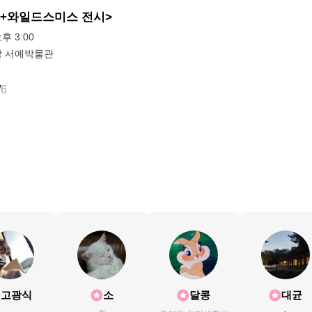
라+와일드스미스 전시>
오후 3:00
 서예박물관
/
6
고광식
소
달콩
대균