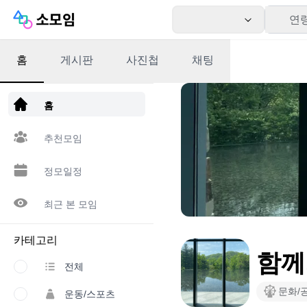
연
홈
게시판
사진첩
채팅
앱 다운로드
홈
추천모임
정모일정
최근 본 모임
카테고리
함께
전체
문화/
운동/스포츠