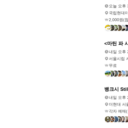
오후 3:00
오늘 오후 3
국립현대미
2,000원
모레
<마틴 파 
오후 2:00
내일 오후 2
서울시립 
무료
모레
뱅크시 Stil
오후 2:01
내일 오후 2
더현대 서
각자 예매