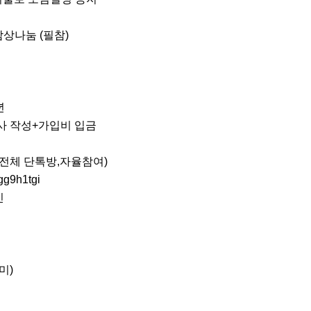
상나눔 (필참)



사 작성+가입비 입금

 (전체 단톡방,자율참여)

g9h1tgi 



)
