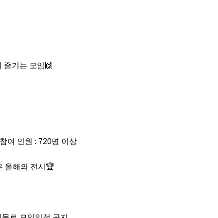
 즐기는 모임🙌

참여 인원 : 720명 이상

 올해의 전시🏆

물로 모임일정 공지
