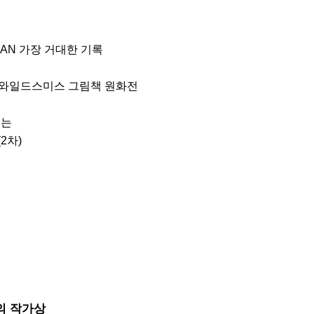
AN 가장 거대한 기록

 + 와일드스미스 그림책 원화전

는

차)

해의 작가상