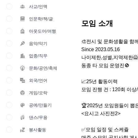
사교/인맥
인문학/책/글
모임 소개
아웃도어/여행
🎨전시 및 문화생활을 함께
음악/악기
Since 2023.05.16

업종/직무
나이제한,성별,지역제한🙅

동종 타 모임 운영진🚫

문화/공연/축제
외국/언어
📈25년 활동이력

모임 진행 건 : 120회 이상/
게임/오락
공예/만들기
🏆2025년 모임원들이 뽑은
<요시고 사진전2>

댄스/무용
✅모임 일정 및 스케쥴

봉사활동
매주 소모임 공지사항 게시