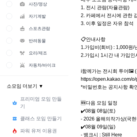
사진/영상
1. 전시 관람(자율관람)

2. 카페에서 전시에 관한 감
자기계발
3. 이후 일정은 자유 참석

스포츠관람
📋안내사항

반려동물
1.가입비(회비) : 1,000원/년
요리/제조
2.가입시 1시간 내 가입인
자동차/바이크
ℹ️함께가는 전시회 투어🖼️
https://open.kakao.com/o/g
소모임 더보기
▼
*비밀번호는 공지사항 확인
프리미엄 모임 만들
🆕다음 모임 일정

기
✔️08월 08일(토)

클래스 모임 만들기
- 2026 올해의작가상(국현미
✔️08월 09일(일)

파워 유저 이용권
- 뱅크시 : Still Here
