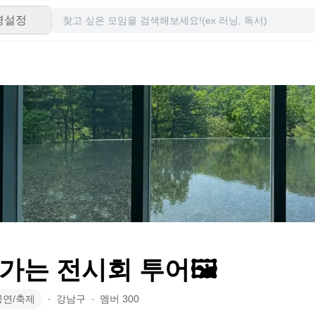
령설정
가는 전시회 투어🖼️
공연/축제
∙
강남구
∙
멤버
300