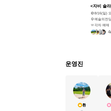
8/16(일)
<자비 솔
오후 3:00
8/16(일) 
예술의전당
각자 예매
4
운영진
환