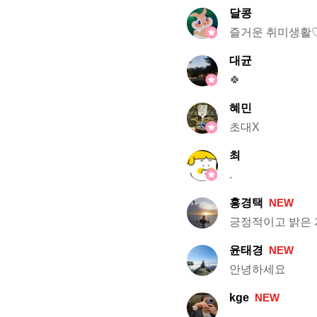
달콩
즐거운 취미생활
대균
🍀
혜민
초대X
최
.
홍경택
NEW
긍정적이고 밝은 
윤태경
NEW
안녕하세요
kge
NEW
.