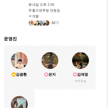
오후 2:00
내일 오후 2:00
홈즈앤루팡 연동점
개별
6
/
20
운영진
김광환
은지
김재영
-
제주촌놈