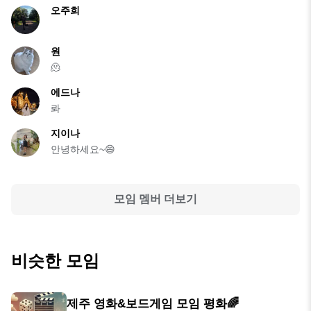
오주희
원
🫠
에드나
롸
지이나
안녕하세요~😄
모임 멤버 더보기
비슷한 모임
제주 영화&보드게임 모임 평화🌈