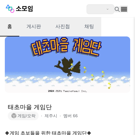
홈
게시판
사진첩
채팅
태초마을 게임단
게임/오락
∙
제주시
∙
멤버
66
🍀게임 초보들을 위한 태초마을 게임단🍀
