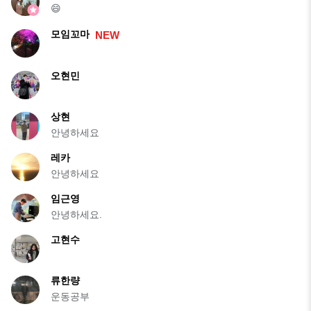
😄
모임꼬마
NEW
오현민
상현
안녕하세요
레카
안녕하세요
임근영
안녕하세요.
고현수
류한량
운동공부