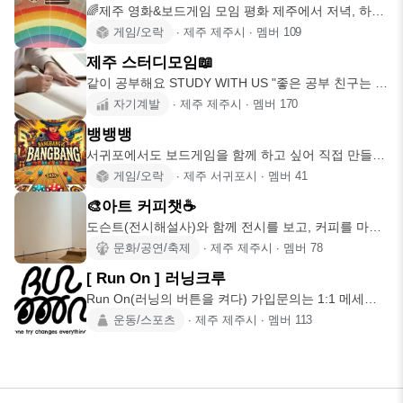
🌈제주 영화&보드게임 모임 평화 제주에서 저녁, 하루
를 같이 즐길 사람
게임/오락
∙
제주 제주시
∙
멤버
109
제주 스터디모임📖
같이 공부해요 STUDY WITH US "좋은 공부 친구는 마
라톤의 러
자기계발
∙
제주 제주시
∙
멤버
170
뱅뱅뱅
서귀포에서도 보드게임을 함께 하고 싶어 직접 만들었
습니다! 보드게임을
게임/오락
∙
제주 서귀포시
∙
멤버
41
🎨아트 커피챗☕️
도슨트(전시해설사)와 함께 전시를 보고, 커피를 마시
며 감상을 나누는
문화/공연/축제
∙
제주 제주시
∙
멤버
78
[ Run On ] 러닝크루
Run On(러닝의 버튼을 켜다) 가입문의는 1:1 메세지
주시기 바랍
운동/스포츠
∙
제주 제주시
∙
멤버
113