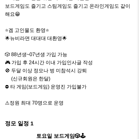
보드게임도 즐기고 스팀게임도 즐기고 온라인게임도 같이
해요😁

⭐️겜 고인물도 환영⭐️

🌟뉴비라면 대대대 대환영🌟

🎲 88년생~07년생 가입 가능

🎮 가입 후 24시간 이내 가입인사글 작성

🚫 두달 이상 정모나 벙 미참석시 강퇴

     (신규회원은 한달) 

⛔️ 타 게임(보드게임) 운영진 가입불가

⚠️정원 최대 70명으로 운영
정모 일정
1
내일
토요일 보드게임🎲🕹️