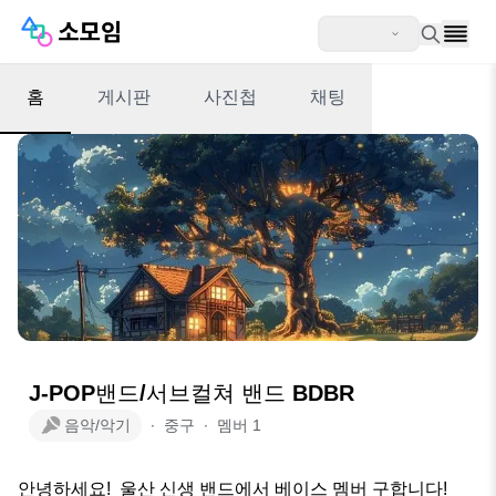
홈
게시판
사진첩
채팅
J-POP밴드/서브컬쳐 밴드 BDBR
음악/악기
∙
중구
∙
멤버
1
안녕하세요!  울산 신생 밴드에서 베이스 멤버 구합니다!
