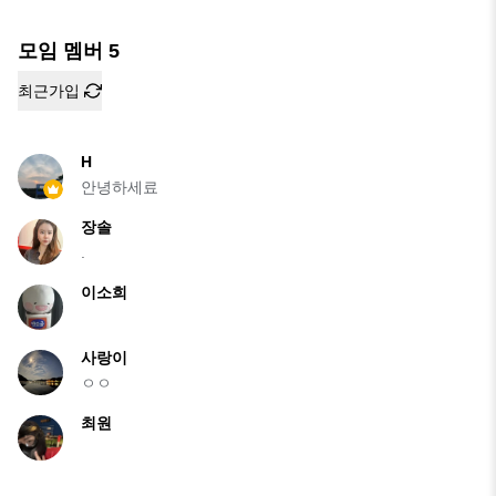
모임 멤버
5
최근가입
H
안녕하세료
장솔
.
이소희
사랑이
ㅇㅇ
최원