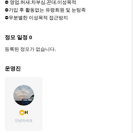
⛔️ 영업.허새.차부심.꼰대.이성목적

⛔️가입 후 활동없는 유령회원 및 눈팅족

⛔️무분별한 이성목적 접근방지
정모 일정
0
등록된 정모가 없습니다.
운영진
H
안녕하세료