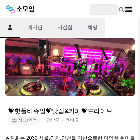
홈
게시판
사진첩
채팅
💝핫플비쥬얼💝맛집&카페💝드라이브
사교/인맥
∙
강남구
∙
멤버
5
🔥저희는 2030 서울,경기,인천을 기반으로한 다양한 취미를 