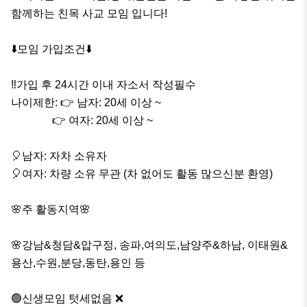
함께하는 친목 사교 모임 입니다! 

⬇️모임 가입조건⬇️

‼️가입 후 24시간 이내 자소서 작성필수 

나이제한: 👉 남자: 20세 이상 ~ 

               👉 여자: 20세 이상 ~ 

🎈남자: 자차 소유자

🎈여자: 차량 소유 무관 (차 없어도 활동 많으신분 환영)

🌸주 활동지역🌸

🌸강남&청담&압구정, 송파,여의도,남양주&하남, 이태원&
용산,수원,분당,동탄,용인 등

🟢신생모임 텃세없음 ❌
