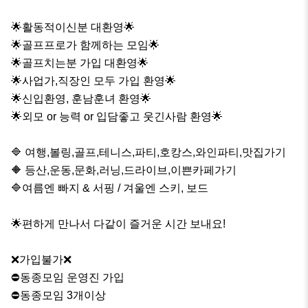
🌟활동적이신분 대환영🌟

🌟골프프로가 함께하는 모임🌟

🌟골프치는분 가입 대환영🌟

🌟사업가,직장인 모두 가입 환영🌟

🌟신입환영, 훈남훈녀 환영🌟

🌟외모 or 능력 or 입담좋고 웃긴사람 환영🌟

🔷 여행,볼링,골프,테니스,파티,호캉스,와인파티,맛집가기

🔶 등산,운동,문화,러닝,드라이브,이쁜카페가기

🔷여름엔 빠지 & 서핑 / 겨울엔 스키, 보드

🌟편하게 만나서 다같이 즐거운 시간 보내요!

❌가입불가❌

⛔️동종모임 운영진 가입

⛔️동종모임 3개이상 
