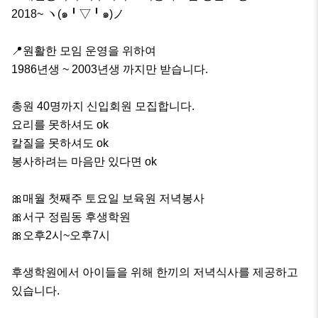
2018~ ヽ(๑╹▽╹๑)ノ

📍원활한 모임 운영을 위하여

1986년생 ~ 2003년생 까지만 받습니다.

총원 40명까지 신입회원 모집합니다.

요리를 못하셔도 ok

칼질을 못하셔도 ok 

봉사하려는 마음만 있다면 ok

🎀매월 첫째주 토요일 보육원 저녁봉사

🎀서구 정림동 후생학원

🎀오후2시~오후7시

후생학원에서 아이들을 위해 한끼의 저녁식사를 제공하고 
있습니다.
