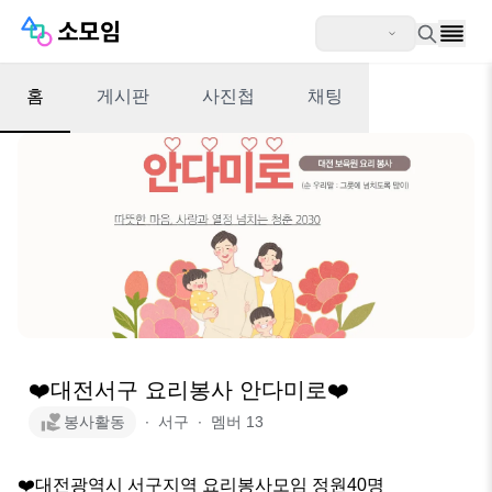
홈
게시판
사진첩
채팅
❤️대전서구 요리봉사 안다미로❤️
봉사활동
∙
서구
∙
멤버
13
❤️대전광역시 서구지역 요리봉사모임 정원40명
