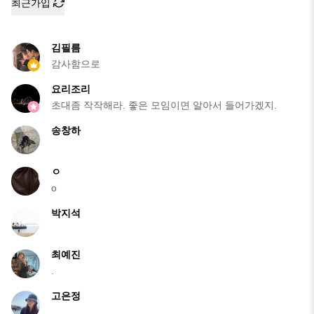
최근가입
김필름
감사함으로
요리조리
초대좀 작작해라. 좋은 모임이면 알아서 들어가겠지.
송창하
ㅇ
o
박지석
최예진
.
고은정