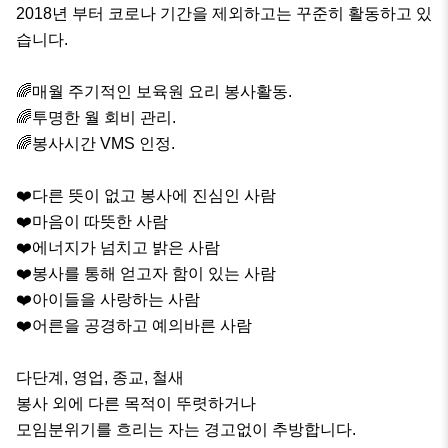
2018년 부터 코로나 기간을 제외하고는 꾸준히 활동하고 있
습니다.

🌈매월 주기적인 보육원 요리 봉사활동.

🌈투명한 월 회비 관리.

🌈봉사시간 VMS 인정.

❤️다른 뜻이 없고 봉사에 진심인 사람

❤️마음이 따뜻한 사람

❤️에너지가 넘치고 밝은 사람

❤️봉사를 통해 얻고자 함이 있는 사람

❤️아이들을 사랑하는 사람

❤️어른을 공경하고 예의바른 사람

다단계, 영업, 종교, 철새

봉사 외에 다른 목적이 뚜렷하거나

모임분위기를 흐리는 자는 경고없이 추방합니다.