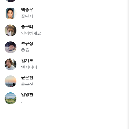
백승우
꿀단지
숭구리
안녕하세요
조규상
😆😆
김기도
엔지니어
윤은진
윤은진
임영환
.