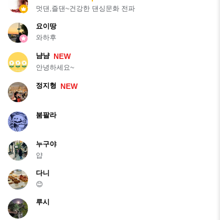
멋댄,즐댄~건강한 댄싱문화 전파
요이땅
와하후
냠냠
NEW
안녕하세요~
정지형
NEW
붐팔라
누구야
얍
다니
😊
루시