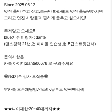
Since 2025.05.12.

멋진 춤만 추고 싶고,조금만 따라해도 멋진 춤을원하시면

그리고 멋진 사람들과 찐하게 춤추고 싶으시면!

주저말고 오세요!!

blue기수 티칭자 : dante

(댄스경력 21년,전 아이돌 연습생,현 B급스트릿댄서)

문의사항은

카톡 아이디:dante06678 로 문의주세요

😀red기수 강사 모집중😁

💛카톡 오픈채팅방,인스타,유투브 멋찐땐검색

★★나이제한:20~40대까지★★
