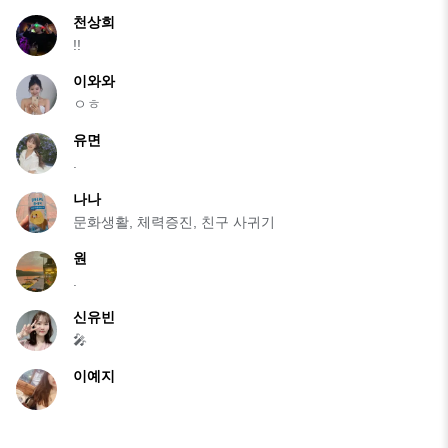
천상희
!!
이와와
ㅇㅎ
유면
.
나나
문화생활, 체력증진, 친구 사귀기
원
.
신유빈
🎤
이예지