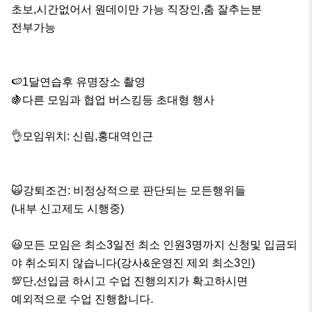
초보,시간없어서 원데이만 가능 직장인,춤 잘추는분

전부가능

🍉1달연습후 유명장소 촬영

🍇다른 모임과 협업 버스킹등 초대형 행사

👌모임위치: 신림,홍대역인근

🙀강퇴조건: 비정상적으로 판단되는 모든행위들

(내부 신고제도 시행중)

😃모든 모임은 최소3일전 최소 인원3명까지 신청및 입금되
야 취소되지 않습니다(강사&운영진 제외 최소3인)

💯단,선입금 하시고 수업 진행의지가 확고하시면

예외적으로 수업 진행합니다.
