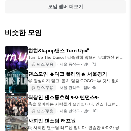
모임 멤버 더보기
비슷한 모임
힙합&k-pop댄스 Turn Up💕
Turn Up The Dance! 강습경험 많으신 유쾌하신 전문
강사님의
댄스/무용
∙
서울 동작구
∙
멤버
71
댄스모임 🔥다크 플레임🔥 서울경기
😍 망설이지 말고, 몸치 탈출 GOGO~ 😀 텃새 없이 다
같이 친하게 지
댄스/무용
∙
서울 관악구
∙
멤버
45
직장인 댄스동호회 ✨어텐던스✨
춤을 좋아하는 사람들의 모임입니다. 인스타그램
@attendancecre
댄스/무용
∙
서울 관악구
∙
멤버
101
사회인 댄스팀 러프원
🙋 사회인 댄스팀 러프원 입니다. 연습만 하다가 공연