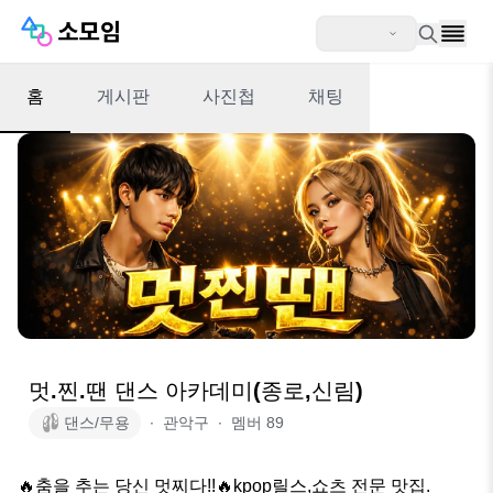
홈
게시판
사진첩
채팅
멋.찐.땐 댄스 아카데미(종로,신림)
댄스/무용
∙
관악구
∙
멤버
89
🔥춤을 추는 당신 멋찌다!!🔥kpop릴스,쇼츠 전문 맛집. 