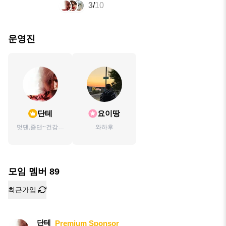
3
/
10
운영진
단테
요이땅
멋댄,즐댄~건강한
와하후
댄싱문화 전파
모임 멤버
89
최근가입
단테
Premium Sponsor