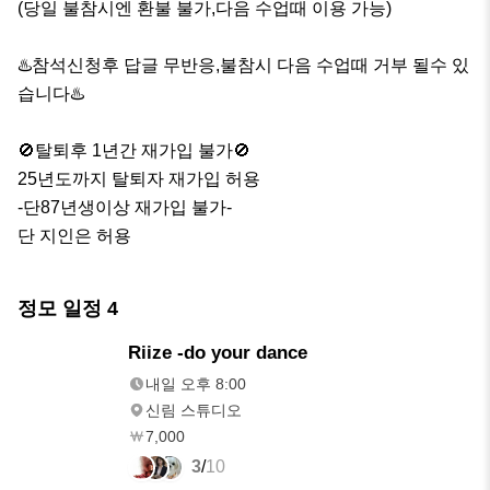
(당일 불참시엔 환불 불가,다음 수업때 이용 가능)

♨️참석신청후 답글 무반응,불참시 다음 수업때 거부 될수 있
습니다♨️

🚫탈퇴후 1년간 재가입 불가🚫

25년도까지 탈퇴자 재가입 허용

-단87년생이상 재가입 불가-

단 지인은 허용
정모 일정
4
내일
Riize -do your dance
오후 8:00
내일 오후 8:00
신림 스튜디오
7,000
3
/
10