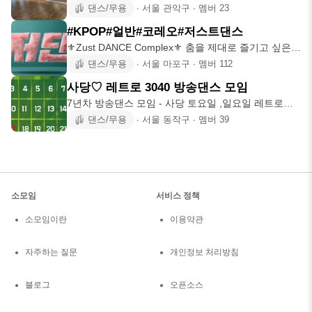
은 못해보고 더 늙
댄스/무용
∙
서울 관악구
∙
멤버
23
#KPOP#얼반#코레오#저스트댄스
⚜️Zust DANCE Complex⚜️ 춤을 제대로 즐기고 싶은
사람들
댄스/무용
∙
서울 마포구
∙
멤버
112
사당♡ 레트로 3040 방송댄스 모임
7년차 방송댄스 모임 - 사당 토요일 ,일요일 레트로부
터 최신k -po
댄스/무용
∙
서울 동작구
∙
멤버
39
소모임
서비스 정책
소모임이란
이용약관
자주하는 질문
개인정보 처리방침
블로그
오픈소스