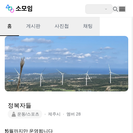
홈
게시판
사진첩
채팅
정복자들
운동/스포츠
∙
제주시
∙
멤버
28
❗️6월까지만 운영됩니다
