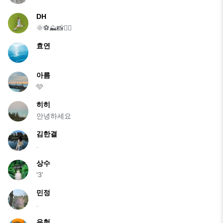
DH
🌞⚽️⛰️📸🏃‍♂️
효연
아름
🩵
히히
안녕하세요
김한결
.
상수
'3'
민정
.
유헌