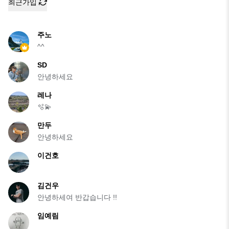
최근가입
주노
^^
SD
안녕하세요
레나
🫧💫
만두
안녕하세요
이건호
김건우
안녕하세여 반갑습니다 !!
임예림