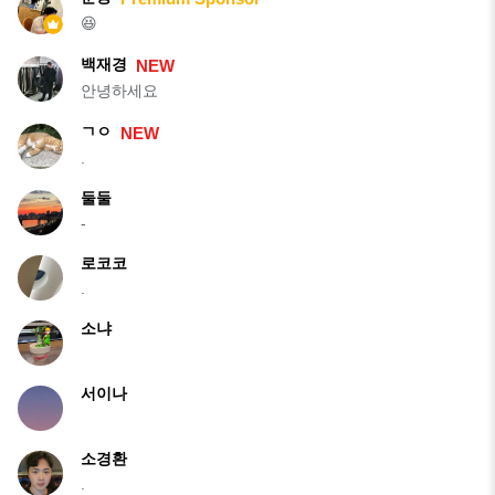
😆
백재경
NEW
안녕하세요
ㄱㅇ
NEW
.
둘둘
-
로코코
.
소냐
서이나
소경환
.