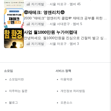
내 생각으로는
자기계발
∙
서울 마포구
∙
멤버
45
🤑재테크: 영앤리치🤑
2030 "재테크" 영앤리치 클럽💸 재테크 공부를 위한 재
테크 기초 강
자기계발
∙
서울 서대문구
∙
멤버
5
사업 월1000만원 누가어렵대
안녕하세요. 월1000만원을 진심으로 간절히 벌고 싶나
요? 목표는 무엇
자기계발
∙
서울 마포구
∙
멤버
3
소모임
서비스 정책
소모임이란
이용약관
자주하는 질문
개인정보 처리방침
블로그
오픈소스