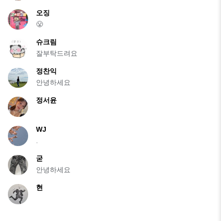
오징
😤
슈크림
잘부탁드려요
정찬익
안녕하세요
정서윤
WJ
.
굳
안녕하세요
현