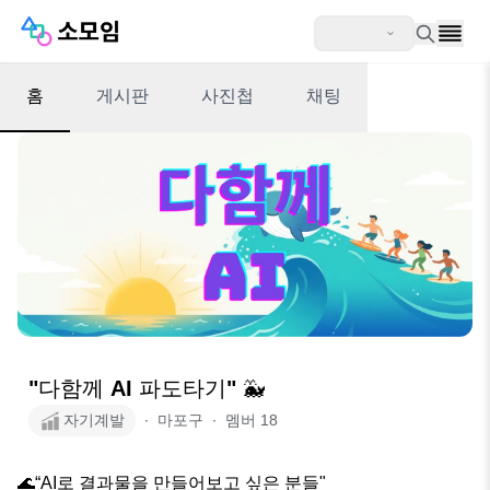
홈
게시판
사진첩
채팅
"다함께 AI 파도타기" 🐳
자기계발
∙
마포구
∙
멤버
18
🌊“AI로 결과물을 만들어보고 싶은 분들"
