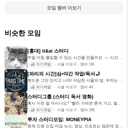
모임 멤버 더보기
비슷한 모임
[홍대] it&ai 스터디
주말 아침 몰입할 수 있는 시간을 만들어요. --- 시간.
[정기]
자기계발
∙
서울 마포구
∙
멤버
116
[파리의 시간]심•야간 작업/독서🌙
핸드폰 그만 만지고 나와! 야심한 서울의 밤, 우리는 파
리의 오후를 산
자기계발
∙
서울 마포구
∙
멤버
44
스터디그룹 (스터디 독서 영화)
혹시 이런 말 아시나요? "빨리 가려면 혼자 가고, 멀리
가려면 함께
자기계발
∙
서울 마포구
∙
멤버
205
투자 스터디모임: MONEYPIA
현재 인원 모집 마감 뉴스, 영상, 리포트는 많은데 정작