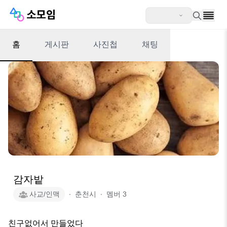
홈
게시판
사진첩
채팅
감자밭
사교/인맥
∙
춘천시
∙
멤버
3
친구없어서 만들었다
