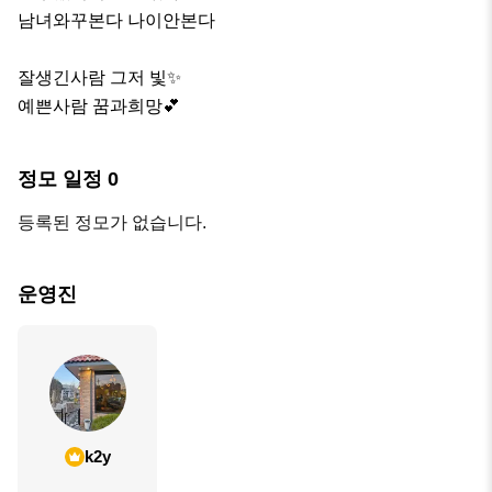
남녀와꾸본다 나이안본다

잘생긴사람 그저 빛✨

예쁜사람 꿈과희망💕
정모 일정
0
등록된 정모가 없습니다.
운영진
k2y