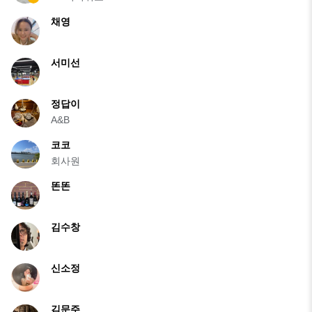
채영
서미선
정답이
A&B
코코
회사원
똔똔
김수창
신소정
김문주