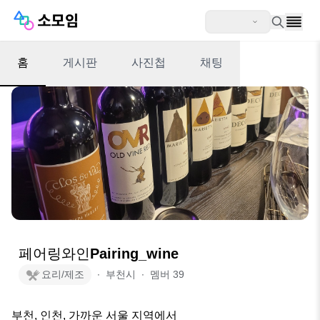
홈
게시판
사진첩
채팅
페어링와인Pairing_wine
요리/제조
∙
부천시
∙
멤버
39
부천, 인천, 가까운 서울 지역에서 
