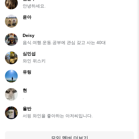
안녕하세요.
윤아
Deisy
음식.여행.운동.공부에 관심 갖고 사는 40대
심민섭
와인 위스키
유링
현
.
올반
서핑 와인을 좋아하는 아저씨입니다.
모임 멤버 더보기