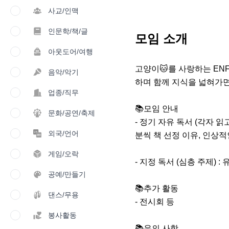
사교/인맥
인문학/책/글
모임 소개
아웃도어/여행
고양이🐱를 사랑하는 ENF
음악/악기
하며 함께 지식을 넓혀가면 
업종/직무
📚모임 안내

문화/공연/축제
- 정기 자유 독서 (각자 읽고 싶
외국/언어
분씩 책 선정 이유, 인상적인
게임/오락
- 지정 독서 (심층 주제) 
공예/만들기
📚추가 활동 

댄스/무용
- 전시회 등

봉사활동
📚유의 사항
