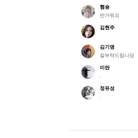
햄숑
반가워요
김현주
김기명
잘부탁드립니당
미란
.
정유성
.