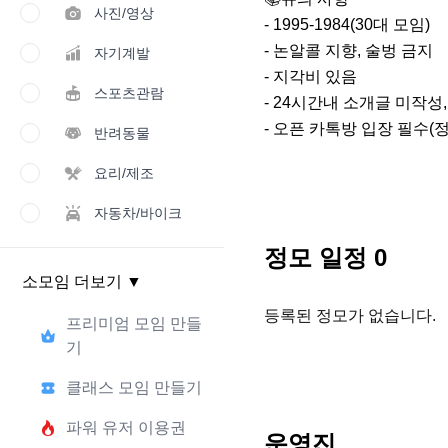
사진/영상
- 1995-1984(30대 모임)

- 논알콜 지향, 술벙 금지

자기계발
- 지각비 있음

스포츠관람
- 24시간내 소개글 미작성,
- 오픈 카톡방 입장 필수(
반려동물
요리/제조
자동차/바이크
정모 일정
0
소모임 더보기
▼
등록된 정모가 없습니다.
프리미엄 모임 만들
기
클래스 모임 만들기
파워 유저 이용권
운영진