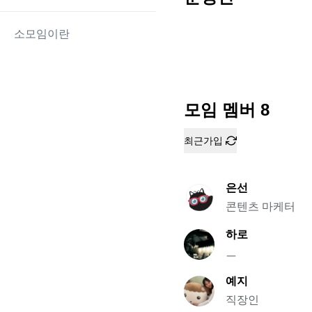
소모임이란
모임 멤버
8
최근가입
은선
콘텐츠 마케터
하로
ㅡ
예지
직장인