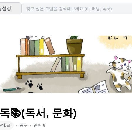
령설정
독📚(독서, 문화)
/책/글
∙
중구
∙
멤버
8