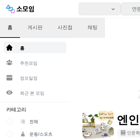
연
홈
게시판
사진첩
채팅
앱 다운로드
홈
추천모임
정모일정
최근 본 모임
카테고리
엔인
전체
인문학
운동/스포츠