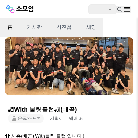
홈
게시판
사진첩
채팅
🎳With 볼링클럽🎳(배곧)
운동/스포츠
∙
시흥시
∙
멤버
36
🔴 시흥(배곧) With볼링 클럽 입니다 !
