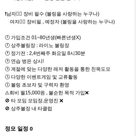
❗남자🙍‍♂️ 장비 필수 (볼링을 사랑하는 누구나)

    여자🙍‍♀️ 장비필 , 예정자 (볼링을 사랑하는 누구나)

🕛 가입조건 01~80년생(빠른년생X)

🕛 상주볼링장 : 라이노 볼링장

🕐 정기전 : 2,4번째주 화요일 8시30분

🕑 연습 벙은 상시!

🕒 계절에 맞는 다양한 레저 활동을 통한 친목도모

🕓 다양한 이벤트게임 및 교류활동

🕔 볼링 초보자 및 구력자 환영

⚠️회비 월15,000원 , 불순한 목적 가입❌

🚫 타 모임 모임장,운영진 ❌

🚫 상주볼장 내 타클럽
정모 일정
0