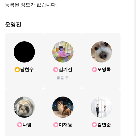
등록된 정모가 없습니다.
운영진
남현우
김기선
오영록
없음 무
.
나영
이재동
김연준
.