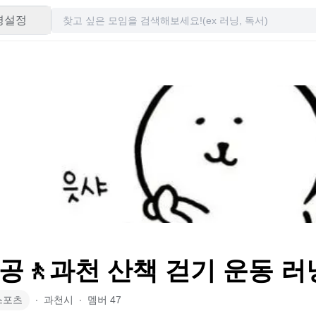
령설정
공🚶과천 산책 걷기 운동 러
스포츠
∙
과천시
∙
멤버
47