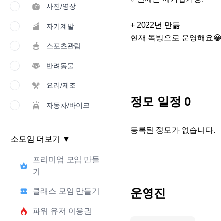
사진/영상
+ 2022년 만듦

자기계발
현재 톡방으로 운영해요
스포츠관람
반려동물
요리/제조
정모 일정
0
자동차/바이크
등록된 정모가 없습니다.
소모임 더보기
▼
프리미엄 모임 만들
기
운영진
클래스 모임 만들기
파워 유저 이용권