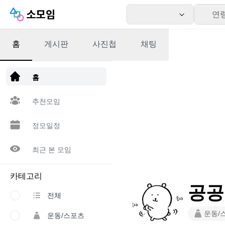
연
홈
게시판
사진첩
채팅
앱 다운로드
홈
추천모임
정모일정
최근 본 모임
카테고리
공공
전체
운동/
운동/스포츠