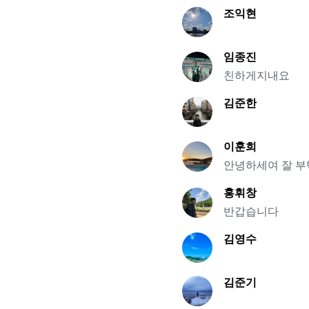
조익현
임종진
친하게지내요
김준한
이훈희
안녕하세여 잘 
홍휘창
반갑습니다
김영수
김준기