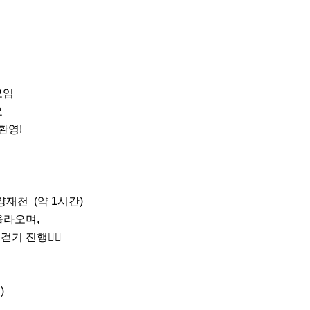
임



영!

재천  (약 1시간)

라오며, 


