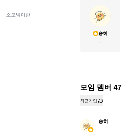
소모임이란
승히
.
모임 멤버
47
최근가입
승히
.