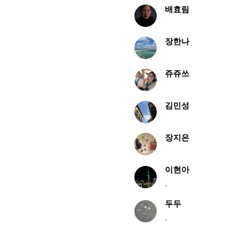
배효림
장한나
쥬쥬쓰
김민성
장지은
이현아
.
두두
.