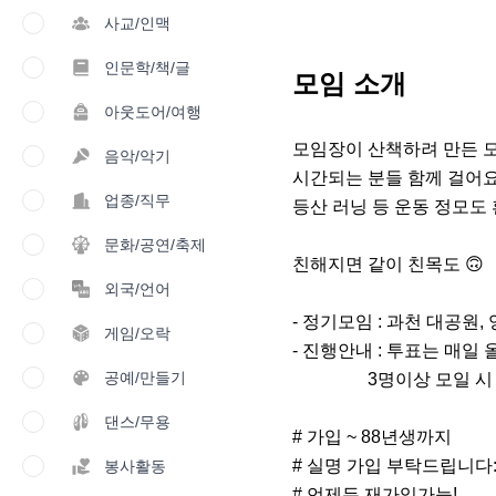
사교/인맥
인문학/책/글
모임 소개
아웃도어/여행
모임장이 산책하려 만든 모
음악/악기
시간되는 분들 함께 걸어요
업종/직무
등산 러닝 등 운동 정모도 환
문화/공연/축제
친해지면 같이 친목도 🙃

외국/언어
- 정기모임 : 과천 대공원, 양
게임/오락
- 진행안내 : 투표는 매일 올
공예/만들기
                 3명이상 모일 시 걷기 진행🚶‍♀️

댄스/무용
# 가입 ~ 88년생까지

# 실명 가입 부탁드립니다:)
봉사활동
# 언제든 재가입가능!
