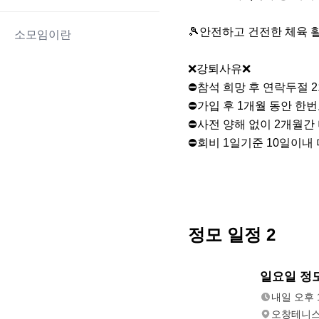
🎾안전하고 건전한 체육 활동
소모임이란
❌강퇴사유❌

⛔️참석 희망 후 연락두절 2
⛔️가입 후 1개월 동안 한
⛔️사전 양해 없이 2개월간
⛔️회비 1일기준 10일이내
정모 일정
2
내일
일요일 정모
오후 12:00
내일 오후 1
오창테니