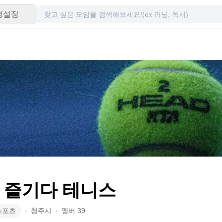
령설정
 즐기다 테니스
스포츠
∙
청주시
∙
멤버
39