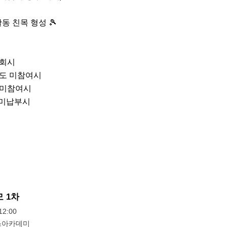
 친목 형성 🎾

회시

번도 미참여시

 미참여시

 미납부시
 1차
2:00
스아카데미