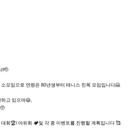
🫡

소모임으로 연령은 80년생부터 테니스 친목 모임입니다🤗

고 있으며😃, 



회🏆/ 야유회 🏕️및 각 종 이벤트를 진행할 계획입니다 🥰
