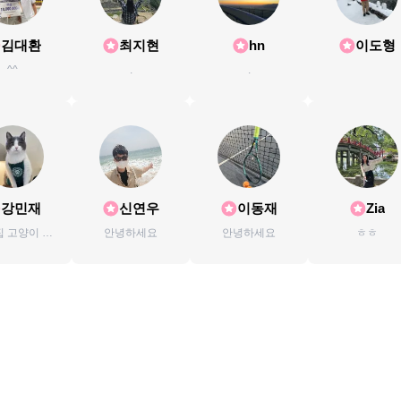
김대환
최지현
hn
이도형
^^
.
.
강민재
신연우
이동재
Zia
 고양이 토
안녕하세요
안녕하세요
ㅎㅎ
람쥐 토라미