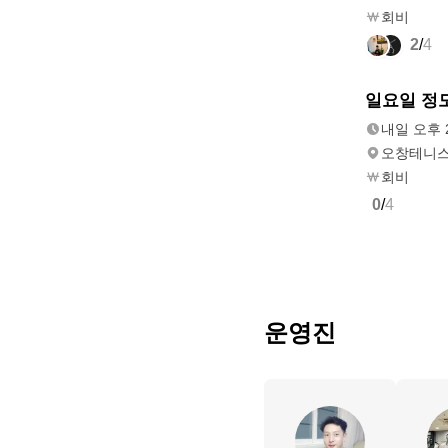
회비
2
/
4
내일
일요일 정모
오후 2:00
내일 오후 2
오창테니
회비
0
/
4
운영진