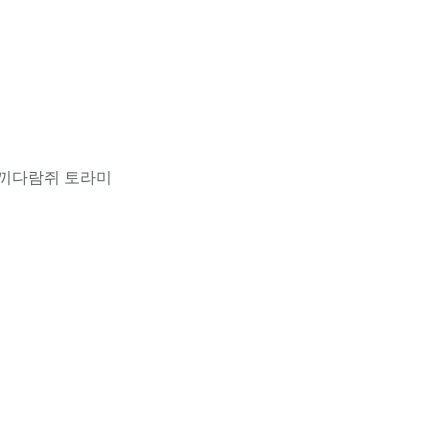
토끼다람쥐 토라미