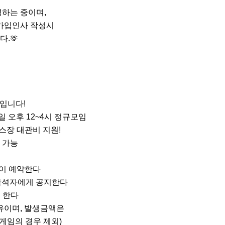
하는 중이며, 

가입인사 작성시

🫶

입니다!

오후 12~4시 정규모임

장 대관비 지원!

 가능

이 예약한다

벙참석자에게 공지한다

 한다

유이며, 발생금액은 
