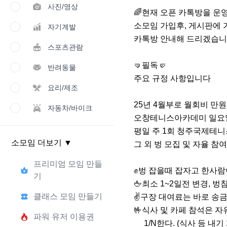
사진/영상
🌈현재 오픈 카톡방을 운영
소모임 가입후, 게시판에 
자기계발
카톡방 안내해 드리겠습니다.
스포츠관람
🤜필독🤛

반려동물
주요 규정 사항입니다

요리/제조
25년 4월부로 월회비 만원
자동차/바이크
오창테니스아카데미 일요일 
평일 주 1회 청주국제테니스
소모임 더보기
▼
그 외 벙 모집 및 자율 참여
프리미엄 모임 만들
✊벙 잡을때 잡자고 한사람
기
🖕최소 1~2일전 변경, 
클래스 모임 만들기
✌️구장 대여료는 바로 송금
🤟식사 및 카페 참석은 자
파워 유저 이용권
     1/N한다. (식사 등 내기 게임의 경우 제외)
