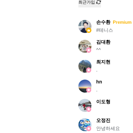
최근가입
손수환
Premium 
#테니스
김대환
^^
최지현
.
hn
.
이도형
오정진
안녕하세요