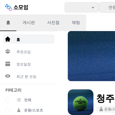
연
홈
게시판
사진첩
채팅
앱 다운로드
홈
추천모임
정모일정
최근 본 모임
카테고리
청주
전체
운동/
운동/스포츠