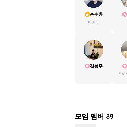
손수환
#테니스
김봉주
우리집
끼다
모임 멤버
39