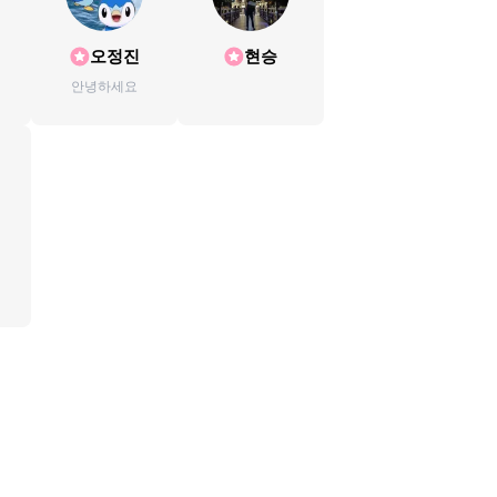
오정진
현승
안녕하세요