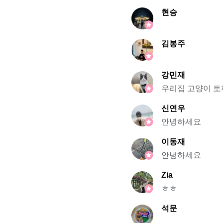
현승
김봉주
강민재
우리집 고양이 
신연우
안녕하세요
이동재
안녕하세요
Zia
ㅎㅎ
석문
.