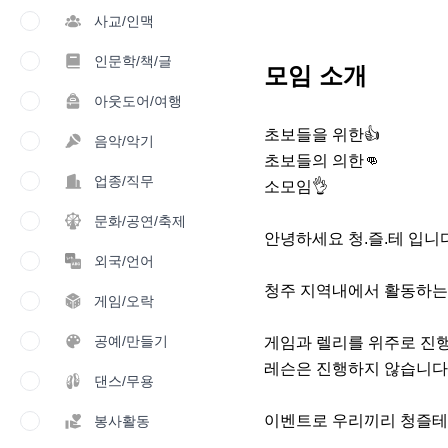
사교/인맥
인문학/책/글
모임 소개
아웃도어/여행
초보들을 위한👍

음악/악기
초보들의 의한👊

업종/직무
소모임👌

문화/공연/축제
안녕하세요 청.즐.테 입니다!
외국/언어
청주 지역내에서 활동하는 
게임/오락
공예/만들기
게임과 렐리를 위주로 진행하
레슨은 진행하지 않습니다
댄스/무용
이벤트로 우리끼리 청즐테 대
봉사활동