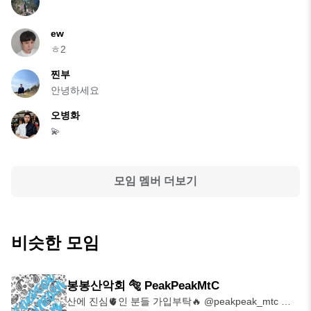
ew
ㅎ2
찐부
안녕하세요
오병화
💫
모임 멤버 더보기
비슷한 모임
봉봉산악회 🐅 PeakPeakMtC
산에 진심🫀인 분들 가입부탁🔥 @peakpeak_mtc 크