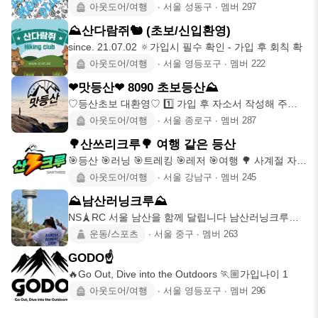
기 보다 밀도
아웃도어/여행
∙
서울 성동구
∙
멤버
297
⛰산다람쥐🐿 (초보/신입환영)
since. 21.07.02 🔅가입시 필수 확인 - 가입 후 회칙 확
아웃도어/여행
∙
서울 영등포구
∙
멤버
222
❤맛등산❤ 8090 초보등산⛰️
♡등산초보 대환영♡ 1️⃣ 가입 후 자소서 작성해 주세
요 2️⃣ 타 모임
아웃도어/여행
∙
서울 종로구
∙
멤버
287
🌳산쓰리크루🌳 여행 같은 등산
🎯등산 🎯러닝 🎯트레킹 🎯레저 🎯여행 🌳 사계절 자연
을 찾아 떠나는
아웃도어/여행
∙
서울 강남구
∙
멤버
245
⛰️남산러닝크루⛰️
NS🗼RC 서울 남산을 함께 달립니다 남산러닝크루
NamSan Runni
운동/스포츠
∙
서울 중구
∙
멤버
263
GODO☝️
🔥Go Out, Dive into the Outdoors 🏃🏼가입나이 1
아웃도어/여행
∙
서울 영등포구
∙
멤버
296