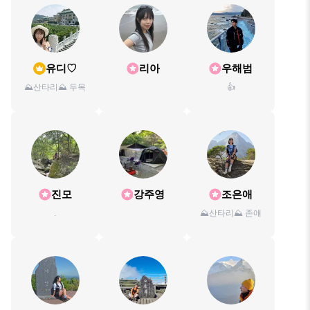
유디♡
리아
우해범
⛰️산타리⛰️ 두목
👍
진모
강주영
조은애
.
⛰️산타리⛰️ 존얘