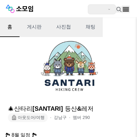
홈
게시판
사진첩
채팅
🎄산타리[SANTARI] 등산&레저
아웃도어/여행
∙
강남구
∙
멤버
290
🏞 8월 일정 🏞
