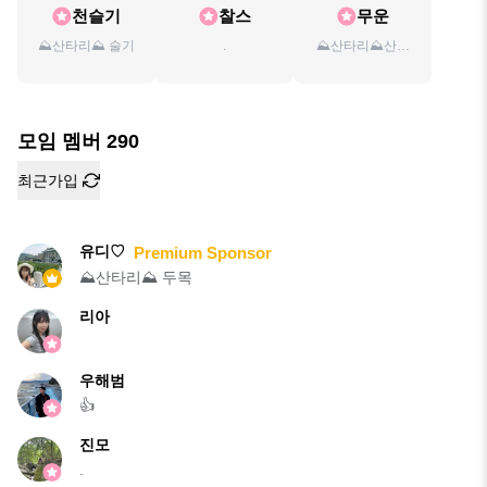
천슬기
찰스
무운
⛰️산타리⛰️ 술기
.
⛰️산타리⛰️산토
리
모임 멤버
290
최근가입
유디♡
Premium Sponsor
⛰️산타리⛰️ 두목
리아
우해범
👍
진모
.