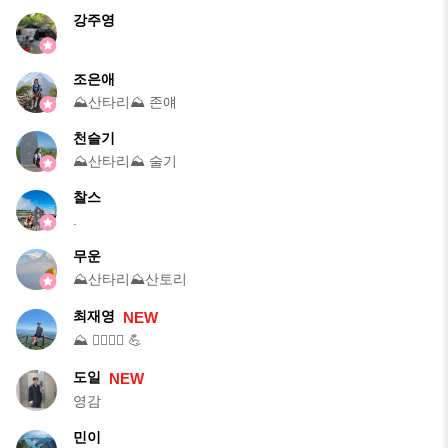
강주영
조은애
⛰️산타리⛰️ 존얘
천슬기
⛰️산타리⛰️ 술기
찰스
.
무운
⛰️산타리⛰️산토리
최재영
NEW
⛰️ 🏃‍♂️🏃‍♀️ 💪
도일
NEW
영감
민이