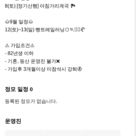
8(토) [정기산행] 아침가리계곡 🏞

🌰9월 일정🌰

12(토)~13(일) 빵트레일러닝🍞🏃🏃‍♀️🥐

⚠️ 가입조건⚠️

- 82년생 이하

- 기혼, 등산 운영진 불가❌️

- 가입후 3개월이상 미참석시 강퇴🚷
정모 일정
0
등록된 정모가 없습니다.
운영진