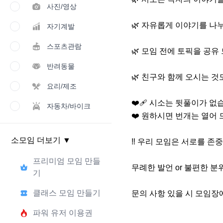
사진/영상
🌿 자유롭게 이야기를 나
자기계발
스포츠관람
🌿 모임 전에 토픽을 공유
반려동물
🌿 친구와 함께 오시는 것도
요리/제조
❤️‍🩹 시소는 뒷풀이가 없습
자동차/바이크
❤️ 원하시면 번개는 열어 
소모임 더보기
▼
‼️ 우리 모임은 서로를 존중합
프리미엄 모임 만들
무례한 발언 or 불편한 분
기
클래스 모임 만들기
문의 사항 있을 시 모임장
파워 유저 이용권