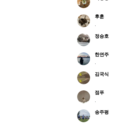
후훈
.
정승호
한연주
.
김국식
점푸
.
송주평