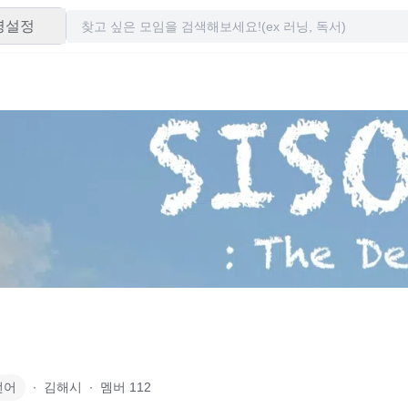
령설정
언어
∙
김해시
∙
멤버
112