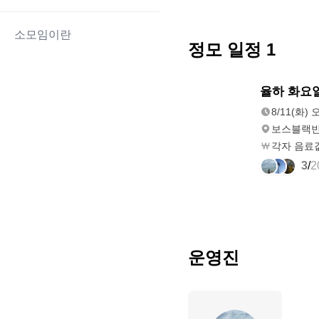
소모임이란
정모 일정
1
8/11(화)
율하 화요
오후 7:30
8/11(화) 
보스블랙
각자 음료
3
/
2
운영진