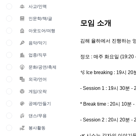
사교/인맥
인문학/책/글
모임 소개
아웃도어/여행
김해 율하에서 진행하는 영
음악/악기
업종/직무
정모 : 매주 화요일 (19:20 - 
문화/공연/축제
🫧 Ice breaking : 19시 20
외국/언어
- Session 1 : 19시 30분 -
게임/오락
공예/만들기
* Break time : 20시 10분 
댄스/무용
- Session 2 : 20시 20분 -
봉사활동
🌿 시소는 각자의 이야기들