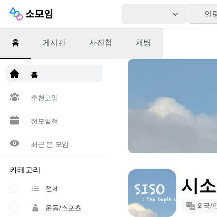
연
홈
게시판
사진첩
채팅
앱 다운로드
홈
추천모임
정모일정
최근 본 모임
카테고리
시소
전체
외국/
운동/스포츠