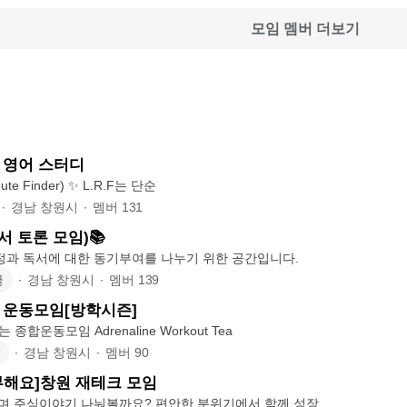
모임 멤버 더보기
 1. 영어 스터디
✨ L.R.F (Life Route Finder) ✨ L.R.F는 단순
∙
경남 창원시
∙
멤버
131
서 토론 모임)📚
열정과 독서에 대한 동기부여를 나누기 위한 공간입니다.
글
∙
경남 창원시
∙
멤버
139
 운동모임[방학시즌]
 종합운동모임 Adrenaline Workout Tea
∙
경남 창원시
∙
멤버
90
해요]창원 재테크 모임
시며 주식이야기 나눠볼까요? 편안한 분위기에서 함께 성장