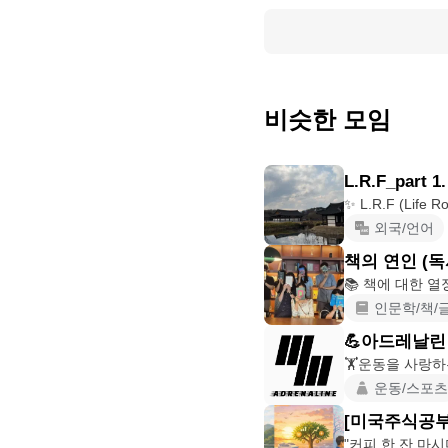
비슷한 모임
L.R.F_part
외국/언어
책의 연인 (독
📚 책에 대한 
인문학/책/
💪아드레날린
🏋️운동을 사랑하는
운동/스포츠
[미국주식공부
"커피 한 잔 마