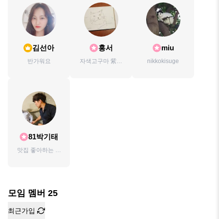
김선아
홍서
miu
반가워요
자색고구마 紫红
nikkokisuge
薯
81박기태
맛집 좋아하는 집
돌이
모임 멤버
25
최근가입