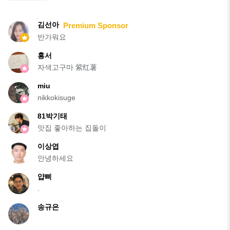
김선아
Premium Sponsor
반가워요
홍서
자색고구마 紫红薯
miu
nikkokisuge
81박기태
맛집 좋아하는 집돌이
이상엽
안녕하세요
얍삐
.
송규은