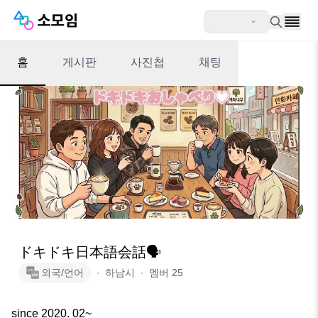
홈
게시판
사진첩
채팅
ドキドキ日本語会話🗣
외국/언어
∙
하남시
∙
멤버
25
since 2020. 02~
