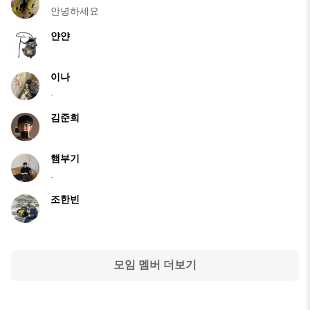
안녕하세요
얀얀
이나
.
김준희
햄부기
.
조한빈
모임 멤버 더보기