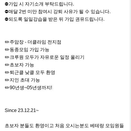
⛔️가입 시 자기소개 부탁드립니다.

⛔️매달 2번 미만 참여시 강퇴 사유가 될 수 있습니다.

⛔️되도록 일일강습을 받은 뒤 가입 권유드립니다.

✏️주암장 - 더클라임 전지점

✏️동종모임 가입 가능

✏️크루원 모두가 자유로운 일정 올리기

✏️초보자 가능

✏️퇴근클 낮클 모두 환영

✏️지인 초대 가능

✏️90년생~05년생까지!

Since 23.12.21~

초보자 분들도 환영이고 처음 오시는분도 베테랑 모임원들