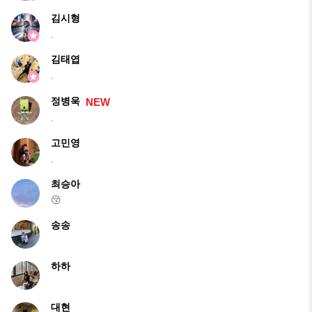
김시형
.
김태엽
.
정병욱
NEW
.
고민영
.
최승아
😚
송송
하하
대현