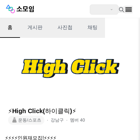
홈
게시판
사진첩
채팅
⚡️High Click(하이클릭)⚡️
운동/스포츠
∙
강남구
∙
멤버
40
⚡️⚡️⚡️⚡️인원재모집!⚡️⚡️⚡️⚡️
