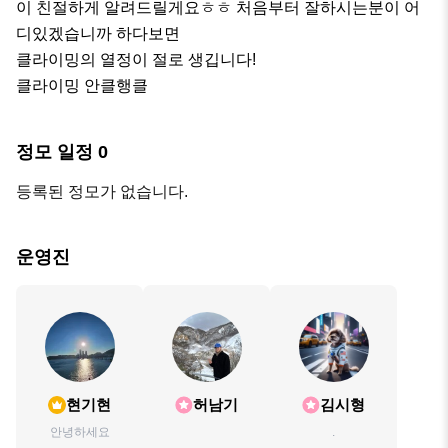
이 친절하게 알려드릴게요ㅎㅎ 처음부터 잘하시는분이 어
디있겠습니까 하다보면

클라이밍의 열정이 절로 생깁니다!

클라이밍 안클행클
정모 일정
0
등록된 정모가 없습니다.
운영진
현기현
허남기
김시형
안녕하세요
.