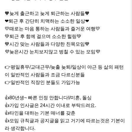
🧡늦게 출근하고 늦게 퇴근하는 사람들🧡

❤퇴근 후 간단히 치맥하는 소소한 일상❤

💛때로는 마음 통하는 사람들과 즐거운 여행💛

💚퇴근 후 함께 걸으며 소소한 힐링💚

💙시간 맞는 사람들과 다양한 친목모임💙

💜늦은시간 눈치보지않고 벙칠 수 있는 모임💜

👉평일휴무/교대근무/늦출 늦퇴/일상이 야근 등 삶의 패턴
이 일반적인 사람들과 조금 다르신분들

👉일반적인 직장인 분들도 가입가능

👍80년생~ 빠른 인정 안합니다!/미혼, 돌싱

👍가입 인사글은 24시간 이내로 부탁드려요.

👍타인을 대하는 기본 매너를 갖춘

👍모임 규칙글과 공지글을 읽고 거기에 따르는것은 기본이
라 생각합니다.