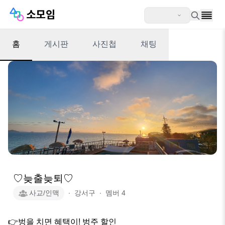
홈
게시판
사진첩
채팅
♡늦출늦퇴♡
사교/인맥
∙
강서구
∙
멤버
4
👉벙을 치면 혜택이! 벙주 할인
