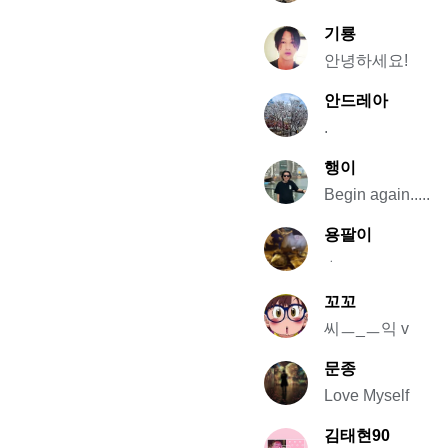
기룡
안녕하세요!
안드레아
.
행이
Begin again.....
용팔이
ᆞ
꼬꼬
씨ㅡ_ㅡ익 v
문종
Love Myself
김태현90