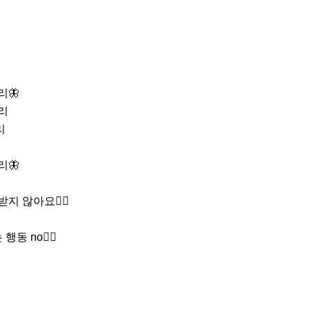
🦋

지 않아요🙅‍♂️

 no🙅‍♀️