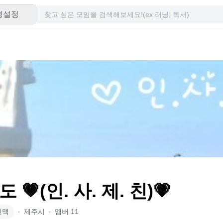
령설정
 💗(인. 사. 제. 친)💗
인맥
∙
제주시
∙
멤버
11