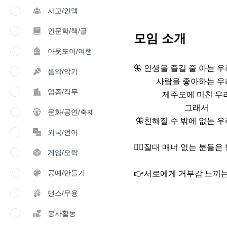
사교/인맥
인문학/책/글
모임 소개
아웃도어/여행
🦋 인생을 즐길 줄 아는 우리
음악/악기
           사람을 좋아하는 우리

업종/직무
              제주도에 미친 우리

                         그래서

문화/공연/축제
 🦋친해질 수 밖에 없는 우리🦋

외국/언어
🙅‍♀️절대 매너 없는 분들은 받
게임/오락
공예/만들기
👉서로에게 거부감 느끼는 행동
댄스/무용
봉사활동