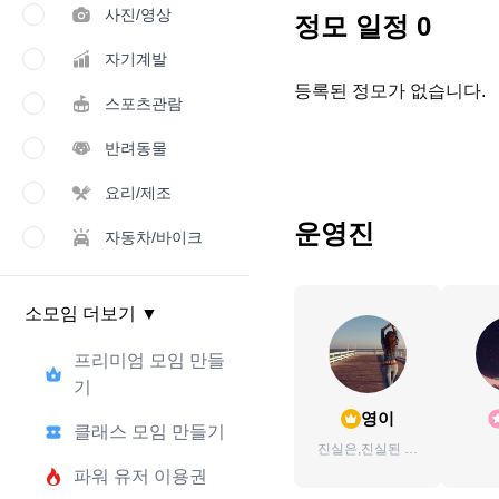
사진/영상
정모 일정
0
자기계발
등록된 정모가 없습니다.
스포츠관람
반려동물
요리/제조
운영진
자동차/바이크
소모임 더보기
▼
프리미엄 모임 만들
기
영이
클래스 모임 만들기
진실은,진실된 사
람에게만 투자해야
파워 유저 이용권
한다