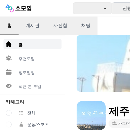
연
홈
게시판
사진첩
채팅
앱 다운로드
홈
추천모임
정모일정
최근 본 모임
카테고리
제주도
전체
사교/
운동/스포츠