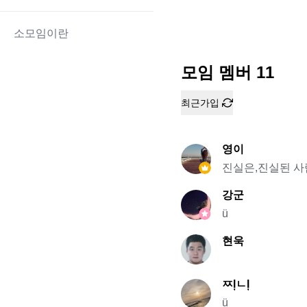
소모임이란
모임 멤버
11
최근가입
영이
진실은,진실된 
강군
ü
현욱
ㅉļㄴļ
ü