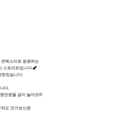
 큰목소리로 응원하는

 스트리트입니다.🦖

한있습니다.

다.

던분들 같이 놀아요!!!

근처도 안가보신분
