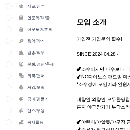
사교/인맥
인문학/책/글
모임 소개
아웃도어/여행
가입전 가입문의 필수!

음악/악기
업종/직무
SINCE 2024 04.28~

문화/공연/축제
🦖소수이지만 다수보다 더
외국/언어
🦖NC다이노스 팬모임 마산
*소수정예 모임이라 인원제
게임/오락
공예/만들기
내향인,외향인 모두환영합니
혼자 야구장가기 부담스러웠
댄스/무용
🦖야린이/야알못/야구장 
봉사활동
🦖승요가 되고싶으신분!!! 
