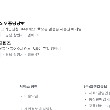
스 위풍당당🩵
공지사항 모두 읽고 가입신청 DM주세요! 🧡모든 일정은 시즌권 예매일
∙
경남 창원시
∙
멤버
25
프렌즈
⭐️활동 의지있는분들만 들어오세요.⭐️ 🔍참여 규정 전반기
∙
경남 창원시
∙
멤버
67
서비스 정책
(주)프렌즈큐브
대표: 김영민 |
이용약관
통신판매업 신고
고객센터: hel
개인정보 처리방침