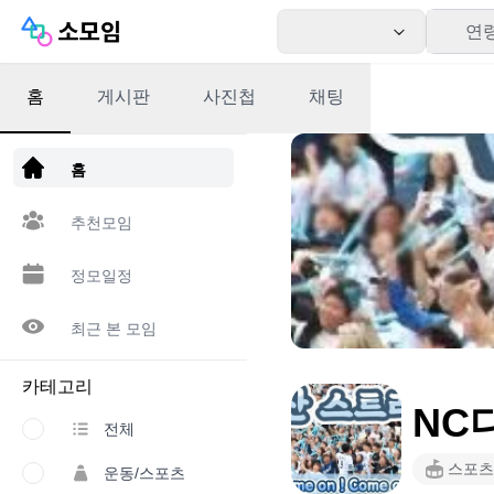
연
홈
게시판
사진첩
채팅
앱 다운로드
홈
추천모임
정모일정
최근 본 모임
카테고리
NC
전체
스포츠
운동/스포츠