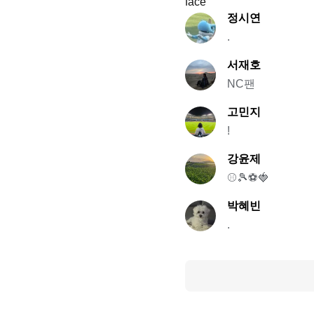
정시연
.
서재호
NC팬
고민지
!
강윤제
⚾️🎾⚽️🍓
박혜빈
.