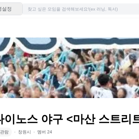
령설정
다이노스 야구 <마산 스트리
관람
∙
창원시
∙
멤버
24