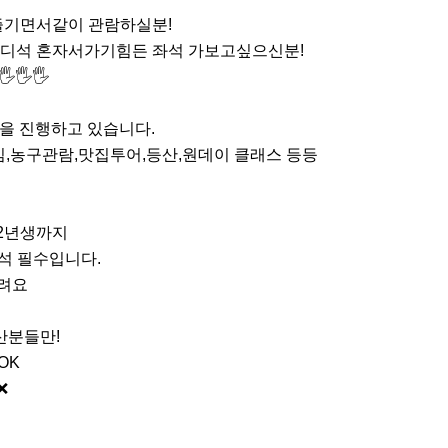
즐기면서같이 관람하실분!

잔디석 혼자서가기힘든 좌석 가보고싶으신분!

🖐🖐

 진행하고 있습니다. 

임,농구관람,맛집투어,등산,원데이 클래스 등등

2년생까지

석 필수입니다.

요

산분들만!

K

️