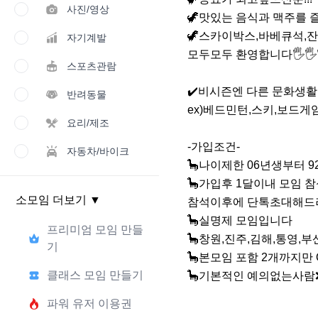
사진/영상
🦖맛있는 음식과 맥주를 
🦖스카이박스,바베큐석,
자기계발
모두모두 환영합니다🖐🖐🖐
스포츠관람
✔️비시즌엔 다른 문화생활을
반려동물
ex)베드민턴,스키,보드게
요리/제조
-가입조건-

자동차/바이크
🦕나이제한 06년생부터 9
🦕가입후 1달이내 모임 참
소모임 더보기
▼
참석이후에 단톡초대해드려
🦕실명제 모임입니다

프리미엄 모임 만들
🦕창원,진주,김해,통영,부
기
🦕본모임 포함 2개까지만 O
클래스 모임 만들기
🦕기본적인 예의없는사람❌
파워 유저 이용권