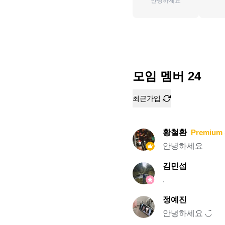
안녕하세요
모임 멤버
24
최근가입
황철환
Premium 
안녕하세요
김민섭
.
정예진
안녕하세요 ◡̈