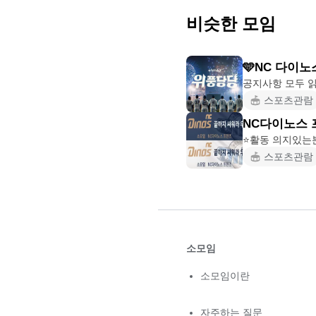
비슷한 모임
🩵NC 다이노
스포츠관람
NC다이노스 
스포츠관람
소모임
소모임이란
자주하는 질문