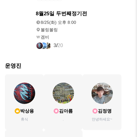
8/25(화)
8월25일 두번째정기전
오후 8:00
8/25(화) 오후 8:00
볼링볼링
겜비
3
/
20
운영진
박상용
김아름
김정명
휴식
.
안녕하세요~