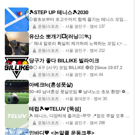
🎾STEP UP 테니스🎾2030
🥎왕초보부터 초고수까지 함께 즐기는 테니스 모임🥎
🎾테니스가 처음이어도
운동/스포츠
∙
서울 광진구
∙
멤버
137
유산소 뽀개기💥(러닝🏃‍♂🏃‍)
✅ 체내 칼로리 확실히 제거하려 노력하는 모임 👉 매
주 월요일(건대트랙
운동/스포츠
∙
서울 광진구
∙
멤버
212
당구가 좋다 BILLIKE 빌라이크
🔴⚪ 4구 (사구) 모임 BILLIKE 🔴🟡 [Since 19.07.2
운동/스포츠
∙
서울 광진구
∙
멤버
44
아베크fc(혼성풋살)
30~40 남녀혼성 풋살모임 ⚽️ 남녀노소 초보 환영! ⚽️
(고수들
운동/스포츠
∙
서울 동대문구
∙
멤버
30
테럽🎾❤️TELUV [뚝섬]
🎾 테니스, 다양하게 즐겨요~💚💛 📍정모 주말 오후 8
시~10시 [2시
운동/스포츠
∙
서울 광진구
∙
멤버
288
인바디💙 <논알콜 운동크루>