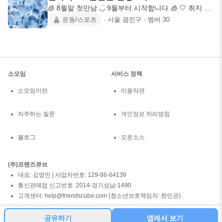
🧊 8월말 첫만남 ◡̈ 9월부터 시작합니다 🧊 🤍 취지 건
강한 노후
운동/스포츠
∙
서울 광진구
∙
멤버
30
소모임
서비스 정책
소모임이란
이용약관
자주하는 질문
개인정보 처리방침
블로그
오픈소스
(주)프렌즈큐브
대표: 김영민 | 사업자번호: 129-86-64139
통신판매업 신고번호: 2014-경기성남-1490
고객센터: help@friendscube.com (청소년보호책임자: 한민균)
공유하기
앱에서 보기