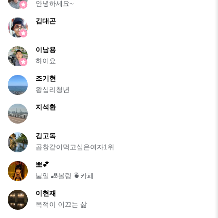
안녕하세요~
김대곤
이남용
하이요
조기현
왕십리청년
지석환
김고독
곱창같이먹고싶은여자1위
뽀💕
💻일 🎳볼링 🍵카페
이현재
목적이 이끄는 삶