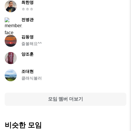
최한영
ㅎㅎㅎ
전병관
.
김동영
즐볼해요^^
양조훈
조대현
클래식볼러
모임 멤버 더보기
비슷한 모임