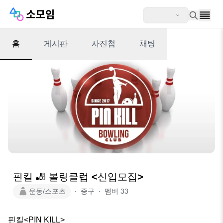
홈
게시판
사진첩
채팅
핀킬 🎳 볼링클럽 <신입모집>
운동/스포츠
∙
중구
∙
멤버
33
핀킬<PIN KILL>
