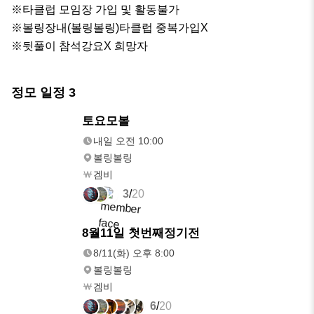
※타클럽 모임장 가입 및 활동불가

※볼링장내(볼링볼링)타클럽 중복가입X

※뒷풀이 참석강요X 희망자
정모 일정
3
내일
토요모볼
오전 10:00
내일 오전 10:00
볼링볼링
겜비
3
/
20
8/11(화)
8월11일 첫번째정기전
오후 8:00
8/11(화) 오후 8:00
볼링볼링
겜비
6
/
20