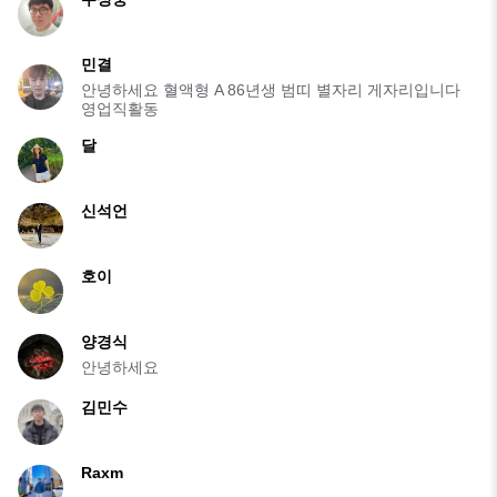
민결
안녕하세요 혈액형 A 86년생 범띠 별자리 게자리입니다
영업직활동
달
신석언
호이
양경식
안녕하세요
김민수
Raxm