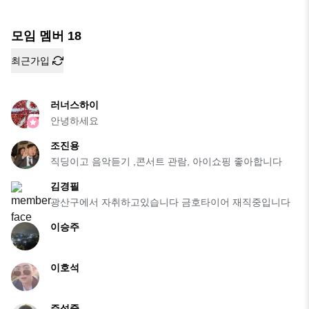
모임 멤버
18
최근가입
러너스하이
안녕하세요
조진용
직딩이고 음악듣기 ,콘서트 관람, 아이쇼핑 좋아합니다
김경필
광산구에서 자취하고있습니다 금호타이어 재직중입니다
이승주
이호석
주성중