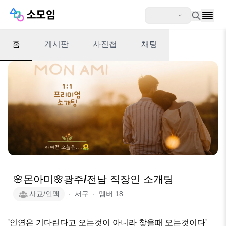
홈
게시판
사진첩
채팅
🌸몬아미🌸광주/전남 직장인 소개팅
사교/인맥
∙
서구
∙
멤버
18
'인연은 기다린다고 오는것이 아니라 찾을때 오는것이다'
