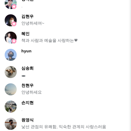
.
김현우
안녕하세여~
혜인
책과 사람과 예술을 사랑하는💗
hyun
심송희
🕳️
천현우
안녕하세요
손지현
.
원영식
낯선 관점의 유쾌함, 익숙한 관계의 사랑스러움