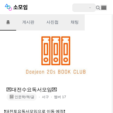
홈
게시판
사진첩
채팅
💌대전수요독서모임💌
인문학/책/글
∙
서구
∙
멤버
17
❗️대전토요독서모임으로 이동 예정❗️
