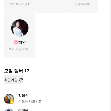
수요독서모임❣️
.
안녕하세여~
혜인
책과 사람과 예술
을 사랑하는💗
모임 멤버
17
최근가입
김영현
수요독서모임❣️
강석원