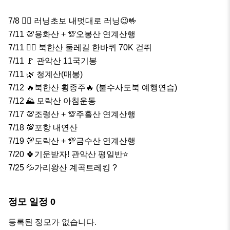
7/8 🏃‍♀️ 러닝초보 내멋대로 러닝😉🤟

7/11 💯용화산 + 💯오봉산 연계산행

7/11 🚶‍♀️ 북한산 둘레길 한바퀴 70K 걷뛰

7/11 🚩 관악산 11국기봉

7/11 🌿 청계산(매봉)

7/12 🔥북한산 횡종주🔥 (불수사도북 예행연습)

7/12 🌄 모락산 아침운동

7/17 💯조령산 + 💯주흘산 연계산행

7/18 💯포항 내연산

7/19 💯도락산 + 💯금수산 연계산행

7/20 🍀기운받자! 관악산 평일반⭐

7/25 💦가리왕산 계곡트레킹 ?
정모 일정
0
등록된 정모가 없습니다.