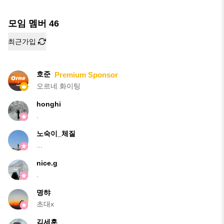
모임 멤버
46
최근가입
호준
Premium Sponsor
오르네 화이팅
honghi
.
노숙이_체질
...
nice.g
.
명햐
초대x
김세훈