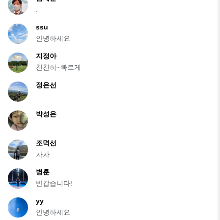
.
ssu
안녕하세요
지정아
천천히~빠르게
정은선
박성은
조덕선
차차
병훈
반갑습니다!
yy
안녕하세요