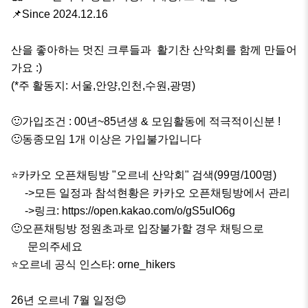
📌Since 2024.12.16

산을 좋아하는 멋진 크루들과  활기찬 산악회를 함께 만들어 
가요 :)

(*주 활동지: 서울,안양,인천,수원,광명)

🙂가입조건 : 00년~85년생 & 모임활동에 적극적이신분 !

🙂동종모임 1개 이상은 가입불가입니다

⭐️카카오 오픈채팅방 "오르네 산악회" 검색(99명/100명)

     ->모든 일정과 참석현황은 카카오 오픈채팅방에서 관리

     ->링크: https://open.kakao.com/o/gS5uIO6g

🙂오픈채팅방 정원초과로 입장불가할 경우 채팅으로 

      문의주세요

⭐️오르네 공식 인스타: orne_hikers

26년 오르네 7월 일정😊
