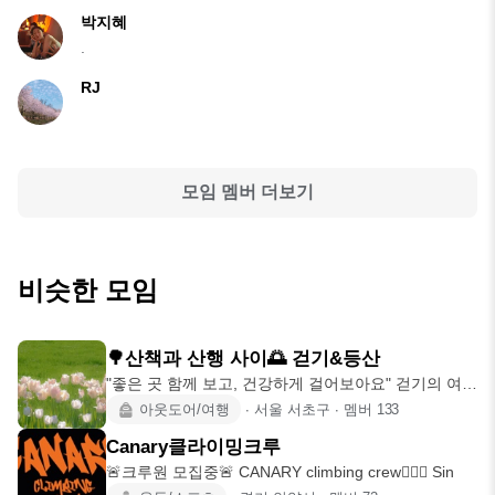
박지혜
.
RJ
모임 멤버 더보기
비슷한 모임
🌳산책과 산행 사이🌅 걷기&등산
"좋은 곳 함께 보고, 건강하게 걸어보아요" 걷기의 여유
와 등산의 활기
아웃도어/여행
∙
서울 서초구
∙
멤버
133
Canary클라이밍크루
🚨크루원 모집중🚨 CANARY climbing crew🧗🏻‍♂️ Sin