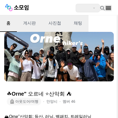
홈
게시판
사진첩
채팅
☘Orne" 오르네 ⭐️산악회 ⛺
아웃도어/여행
∙
안양시
∙
멤버
46
🏔Orne"산악회: 등산, 러닝, 백패킹, 트레일러닝
