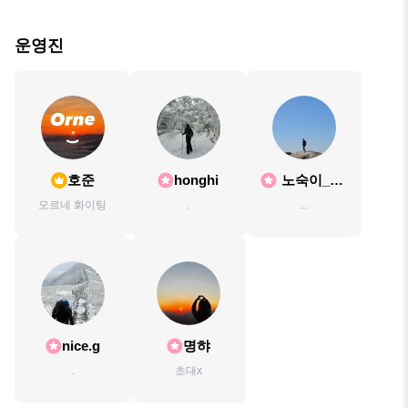
운영진
호준
honghi
노숙이_체
질
오르네 화이팅
.
...
nice.g
명햐
.
초대x