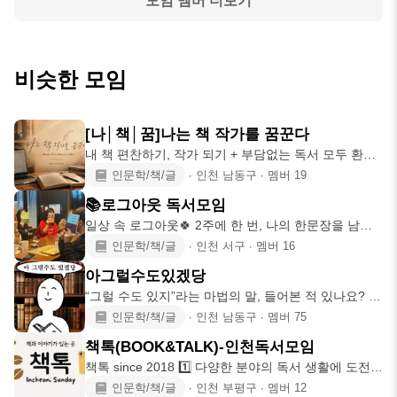
모임 멤버 더보기
비슷한 모임
​[나│책│꿈]나는 책 작가를 꿈꾼다
내 책 편찬하기, 작가 되기 + 부담없는 독서 모두 환영
합니다^^ ▶인
인문학/책/글
∙
인천 남동구
∙
멤버
19
📚로그아웃 독서모임
일상 속 로그아웃🍀 2주에 한 번, 나의 한문장을 남겨
요!📚 다양한 사람
인문학/책/글
∙
인천 서구
∙
멤버
16
아그럴수도있겠당
“그럴 수도 있지”라는 마법의 말, 들어본 적 있나요? 서
로의 다양한
인문학/책/글
∙
인천 남동구
∙
멤버
75
책톡(BOOK&TALK)-인천독서모임
책톡 since 2018 1️⃣ 다양한 분야의 독서 생활에 도전하
는 기
인문학/책/글
∙
인천 부평구
∙
멤버
12