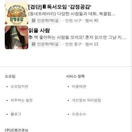
[검단]📔독서모임 ‘감정공감‘
(동네트레바리) 다양한 사람들과 대화, 북클럽🧑🏻‍💻
👩‍💻 #신규 항상
인문학/책/글
∙
인천 서구
∙
멤버
40
읽을 사람
📚 책 좋아하는 사람들 모여요! 혼자 읽으면 그냥 지나
칠 수 있는 문장도
인문학/책/글
∙
인천 중구
∙
멤버
13
소모임
서비스 정책
소모임이란
이용약관
자주하는 질문
개인정보 처리방침
블로그
오픈소스
(주)프렌즈큐브