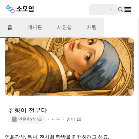
홈
게시판
사진첩
채팅
취향이 전부다
인문학/책/글
∙
서구
∙
멤버
18
영화감상, 독서, 전시회 탐방을 진행하려고 해요.
