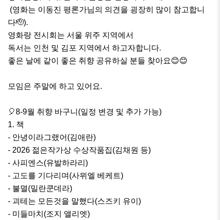
 (영화는 이동진 평론가님의 의견을 굉장히 많이 참고합니
다🫡). 

영화랑 전시회는 서울 위주 지역에서

독서는 인천 및 김포 지역에서 하고자합니다.

좋은 날에 같이 좋은 취향 공유하실 분들 찾아요😊😊

모임은 주말에 하고 있어요.

🎈8-9월 취향 바구니(일정 변경 및 추가 가능)

1. 책

- 안녕이라그랬어(김애란)

- 2026 젊은작가상 수상작품집(김채원 등)

- 사피엔스(유발하라리)

- 고도를 기다리며(사뮈엘 베케트)

- 불멸(밀란쿤데라) 

- 괴테는 모든것을 말했다(스즈키 유이)

- 미들마치(조지 앨리엣)
