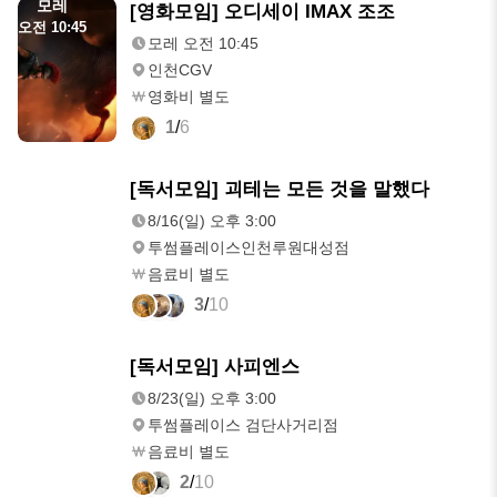
모레
[영화모임] 오디세이 IMAX 조조
오전 10:45
모레 오전 10:45
인천CGV
영화비 별도
1
/
6
8/16(일)
[독서모임] 괴테는 모든 것을 말했다
오후 3:00
8/16(일) 오후 3:00
투썸플레이스인천루원대성점
음료비 별도
3
/
10
8/23(일)
[독서모임] 사피엔스
오후 3:00
8/23(일) 오후 3:00
투썸플레이스 검단사거리점
음료비 별도
2
/
10