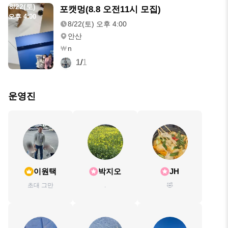
8/22(토)
포캣멍(8.8 오전11시 모집)
오후 4:00
8/22(토) 오후 4:00
안산
n
1
/
1
운영진
이원택
박지오
JH
초대 그만
.
🤣