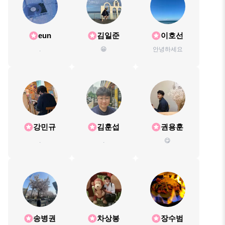
eun
김일준
이호선
.
😁
안녕하세요
강민규
김훈섭
권용훈
.
.
😋
송병권
차상봉
장수범