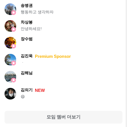
송병권
행동하고 생각하자
차상봉
안녕하세요!
장수범
김진욱
Premium Sponsor
ㆍ
김해님
김의기
NEW
😄
모임 멤버 더보기