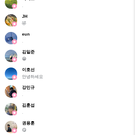
.
JH
🤣
eun
.
김일준
😁
이호선
안녕하세요
강민규
.
김훈섭
.
권용훈
😋