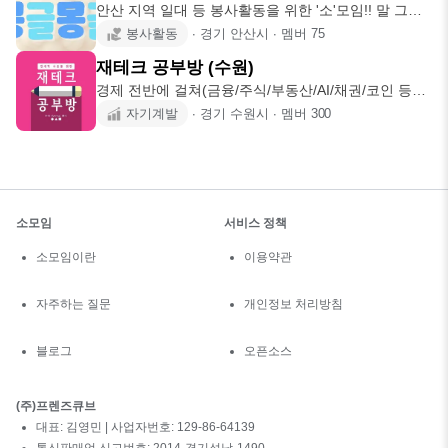
안산 지역 일대 등 봉사활동을 위한 '소'모임!! 말 그대
로 작은 모임
봉사활동
∙
경기 안산시
∙
멤버
75
재테크 공부방 (수원)
경제 전반에 걸쳐(금융/주식/부동산/AI/채권/코인 등등)
같이 공부하고
자기계발
∙
경기 수원시
∙
멤버
300
소모임
서비스 정책
소모임이란
이용약관
자주하는 질문
개인정보 처리방침
블로그
오픈소스
(주)프렌즈큐브
대표: 김영민 | 사업자번호: 129-86-64139