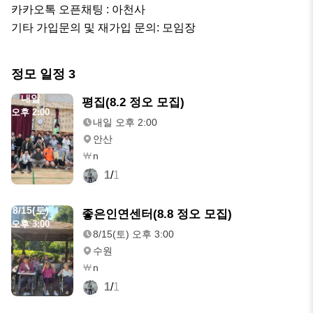
카카오톡 오픈채팅 : 아천사 

기타 가입문의 및 재가입 문의: 모임장
정모 일정
3
내일
평집(8.2 정오 모집)
오후 2:00
내일 오후 2:00
안산
n
1
/
1
8/15(토)
좋은인연센터(8.8 정오 모집)
오후 3:00
8/15(토) 오후 3:00
수원
n
1
/
1