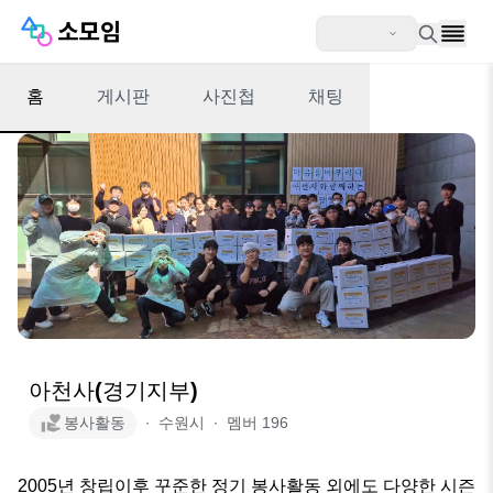
홈
게시판
사진첩
채팅
아천사(경기지부)
봉사활동
∙
수원시
∙
멤버
196
2005년 창립이후 꾸준한 정기 봉사활동 외에도 다양한 시즌 