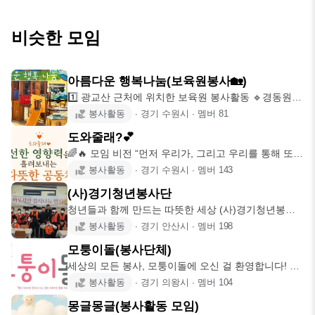
비슷한 모임
아름다운 행복나눔(보육원봉사🏡)
1️⃣ 광교산 근처에 위치한 보육원 봉사활동 🔹️경동원
주소 : 경기 수
봉사활동
∙
경기 수원시
∙
멤버
81
도와줄래?💕
🌈🔥 모임 비전 “먼저 우리가, 그리고 우리를 통해 또
누군가에게 선한
봉사활동
∙
경기 수원시
∙
멤버
143
(사)경기청년봉사단
청년들과 함께 만드는 따뜻한 세상 (사)경기청년봉사
단 2014년 창립
봉사활동
∙
경기 안산시
∙
멤버
198
모퉁이돌(봉사단체)
세상의 모든 봉사, 모퉁이돌에 오신 걸 환영합니다! 모
퉁이돌은 건물을
봉사활동
∙
경기 의왕시
∙
멤버
104
몽글몽글(봉사활동 모임)