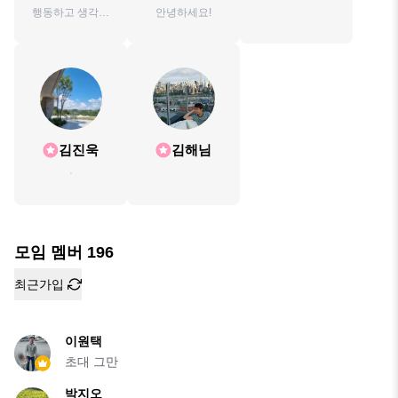
행동하고 생각하
안녕하세요!
자
김진욱
김해님
ㆍ
모임 멤버
196
최근가입
이원택
초대 그만
박지오