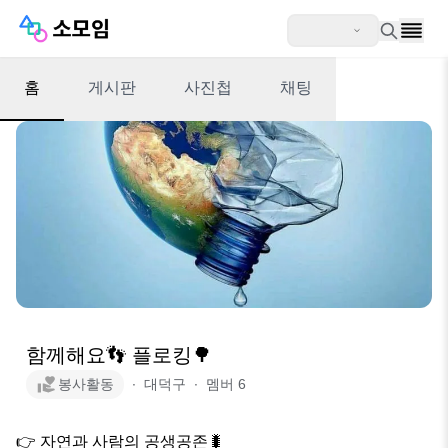
홈
게시판
사진첩
채팅
함께해요👣 플로킹🌳
봉사활동
∙
대덕구
∙
멤버
6
👉 자연과 사람의 공생공존🐛
