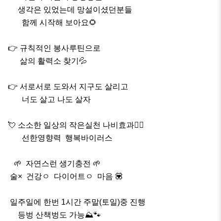
     생각은 있었는데 망설이셨던분들

       함께 시작해 보아요🌻

👉 규칙적인 봉사루틴으로

      삶의 활력소 찾기💦

👉 서로서로 도와서 지구도 살리고 

       너도 살고 나도 살자

💘 소소한 일상의 작은실천 나비효과🧚‍♀️

       선한영향력  행복바이러스

   🌱  자연스런 생기충전 🌱

 술×  건강ㅇ  다이어트ㅇ  마음 💟

 일주일에 한번 1시간 주말(토일)중 진행

     등벙 산책벙도 가능⛰️🐾
