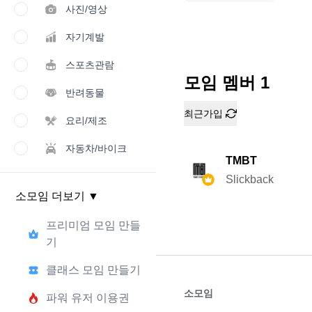
사진/영상
자기계발
스포츠관람
모임 멤버
1
반려동물
최근가입
요리/제조
자동차/바이크
TMBT
Slickback
소모임 더보기
▼
프리미엄 모임 만들
기
클래스 모임 만들기
소모임
파워 유저 이용권