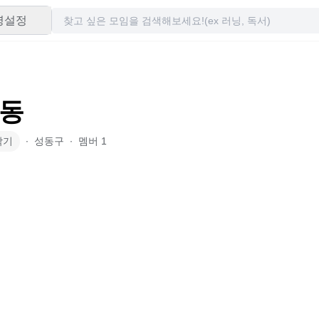
령설정
동
악기
∙
성동구
∙
멤버
1