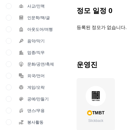
사교/인맥
정모 일정
0
인문학/책/글
등록된 정모가 없습니다.
아웃도어/여행
음악/악기
업종/직무
운영진
문화/공연/축제
외국/언어
게임/오락
공예/만들기
댄스/무용
TMBT
Slickback
봉사활동