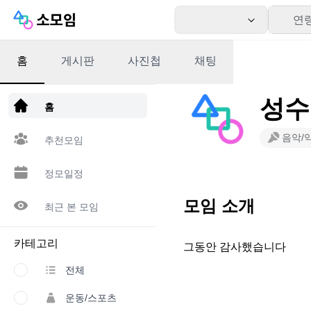
연
홈
게시판
사진첩
채팅
앱 다운로드
성수
홈
음악/
추천모임
정모일정
모임 소개
최근 본 모임
카테고리
그동안 감사했습니다
전체
운동/스포츠