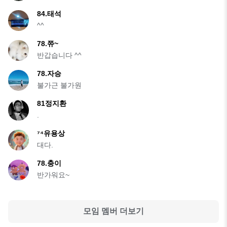
84.태석
^^
78.쮸~
반갑습니다 ^^
78.자승
불가근 불가원
81정지환
.
⁷⁴유용상
대다.
78.충이
반가워요~
모임 멤버 더보기