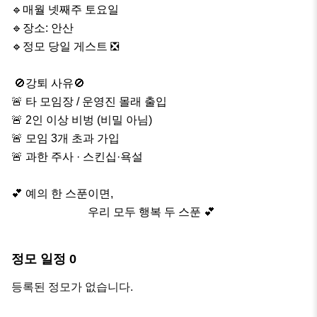
🔹️매월 넷째주 토요일

🔹️장소: 안산 

🔹️정모 당일 게스트 ❎️

 🚫강퇴 사유🚫

🚨 타 모임장 / 운영진 몰래 출입

🚨 2인 이상 비벙 (비밀 아님)

🚨 모임 3개 초과 가입 

🚨 과한 주사 · 스킨십·욕설

💕 예의 한 스푼이면,

                           우리 모두 행복 두 스푼 💕
정모 일정
0
등록된 정모가 없습니다.