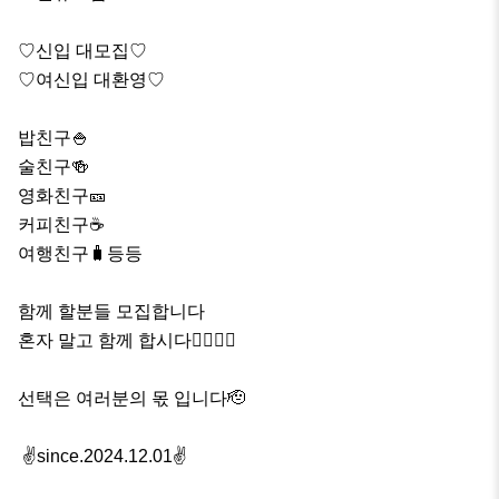
♡신입 대모집♡

♡여신입 대환영♡

밥친구🍚 

술친구🍻

영화친구🎫

커피친구☕

여행친구🧳등등

함께 할분들 모집합니다

혼자 말고 함께 합시다🙋‍♂️🙋‍♀️

선택은 여러분의 몫 입니다🫡

 ✌️since.2024.12.01✌️
