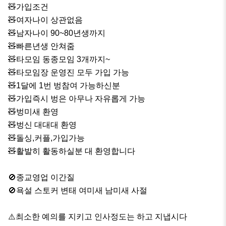
🧸가입조건

🧸여자나이 상관없음

🧸남자나이 90~80년생까지

🧸빠른년생 안쳐줌

🧸타모임 동종모임 3개까지~

🧸타모임장 운영진 모두 가입 가능

🧸1달에 1번 벙참여 가능하신분

🧸가입즉시 벙은 아무나 자유롭게 가능

🧸벙미새 환영

🧸벙신 대대대 환영

🧸돌싱,커플,가입가능

🧸활발히 활동하실분 대 환영합니다

🚫종교영업 이간질 

🚫욕설 스토커 변태 여미새 남미새 사절

⚠️최소한 예의를 지키고 인사정도는 하고 지냅시다
