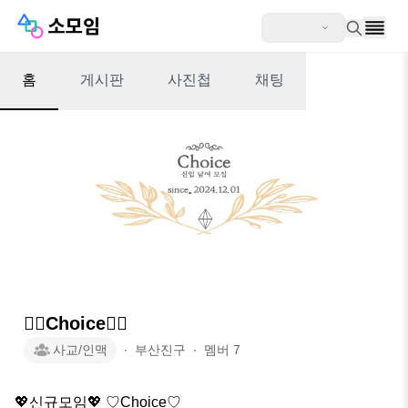
홈
게시판
사진첩
채팅
❤️‍🔥Choice❤️‍🔥
사교/인맥
∙
부산진구
∙
멤버
7
💖신규모임💖 ♡Choice♡
