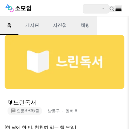
홈
게시판
사진첩
채팅
🔰느린독서
인문학/책/글
∙
남동구
∙
멤버
8
[한 달에 한 번, 천천히 읽는 책 모임]
