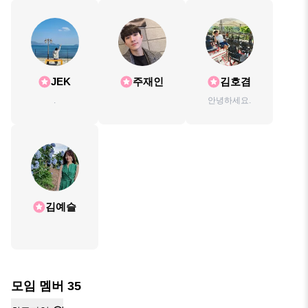
JEK
주재인
김호겸
.
안녕하세요.
김예슬
모임 멤버
35