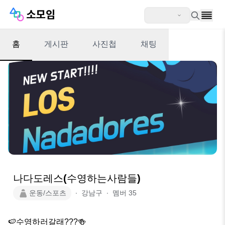
홈
게시판
사진첩
채팅
나다도레스(수영하는사람들)
운동/스포츠
∙
강남구
∙
멤버
35
🍉수영하러갈래???🍻
