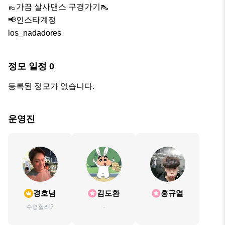
👞가끔 살사댄스 구경가기👠

📢인스타계정

los_nadadores
정모 일정
0
등록된 정모가 없습니다.
운영진
경호님
김도환
홍규열
수영할래?
-