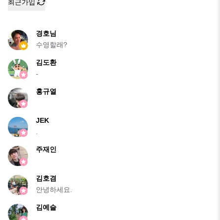
최근가입
경호님
수영할래?
김도환
-
홍규열
JEK
.
주재인
김호겸
안녕하세요.
김예슬