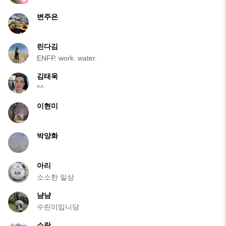
변주은
린다김
ENFP. work. water.
김태욱
^^
이현미
박양화
아리
소소한 일상
냠냠
수린이입니당
소란