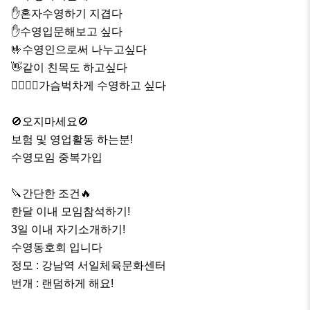
✋혼자수영하기 지겹다

✋수영입문해보고 싶다 

🤟수영인으로써 나누고싶다 

👋같이 친목도 하고싶다 

🏊‍♂️🏊‍♀️가슴벅차게 수영하고 싶다

🚫오지마세요🚫

보험 및 영업활동 하는분!

수영모임 중복가입

🔪간단한 조건🔥

한달 이내 모임참석하기!

3일 이내 자기소개하기!

수영동호회 입니다

정모 : 강남역 서일체육문화센터

번개 : 랜덤하게 해요!
