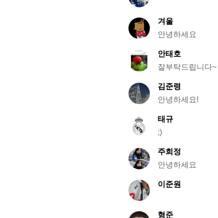
겨울
안녕하세요
안태호
잘부탁드립니다~
김준령
안녕하세요!
태규
;)
주희정
안녕하세요
이준원
형준