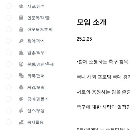
사교/인맥
인문학/책/글
모임 소개
아웃도어/여행
25.2.25

음악/악기
업종/직무
•함께 소통하는 축구 침목 
문화/공연/축제
외국/언어
국내 해외 프로팀 국대 경
게임/오락
서로의 응원하는 팀을 존중
공예/만들기
축구에 대한 사랑과 열정만
댄스/무용
봉사활동
이태원에있는 스튜디오나 