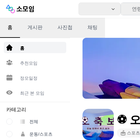
연
홈
게시판
사진첩
채팅
앱 다운로드
홈
추천모임
정모일정
최근 본 모임
카테고리
⚽ 
전체
스포츠
운동/스포츠