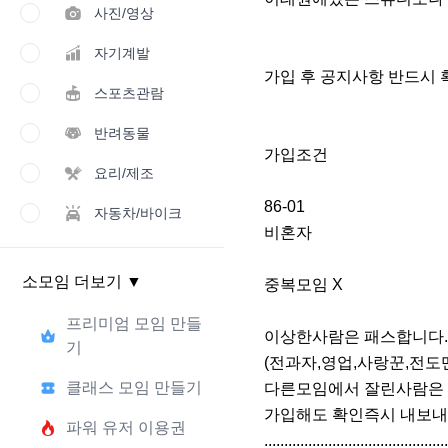
사진/영상
자기계발
가입 후 공지사항 반드시 
스포츠관람
반려동물
가입조건

요리/제조
86-01 

자동차/바이크
비혼자

소모임 더보기
▼
중복모임 X

프리미엄 모임 만들
이상한사람은 패스합니다. 
기
(전과자,영업,사랑꾼,전도맨
클래스 모임 만들기
다른모임에서 잘린사람은 
가입해도 확인즉시 내보내
파워 유저 이용권
..................................