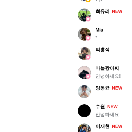
최유리
NEW
Mia
*
박홍석
마늘짱아찌
안녕하세요!!!
양동균
NEW
수원
NEW
안녕하세요
이재현
NEW