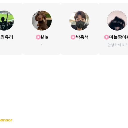
최유리
Mia
박홍석
마늘짱아
*
안녕하세요!!!
ponsor