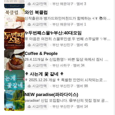
사교/인맥
∙
부산 해운대구
∙
멤버
3
와인 북클럽
신작출판과 뱅가드와인머천드가 함께하는 <🍷 📚와인
북클럽 > 신해리
사교/인맥
∙
부산 해운대구
∙
멤버
1
✨두번째스물✨부산:40대모임
🌸 마음은 여전히 스물🌸인생 두 번째 스무살🌸 ✨부산
에 사는 40대들이
사교/인맥
∙
부산 부산진구
∙
멤버
45
Coffee & People
26.4.11개설 ☕️ 신입환영✨️ 바쁜 일상 속에서 잠시 멈
춤이 필요
사교/인맥
∙
부산 사하구
∙
멤버
34
⚘️ 사는게 꽃 같네 ⚘️
⚘️ 2025.12.26 개설 ⚘️ 특별한 인연이 시작되는곳 🏷
가
사교/인맥
∙
부산 부산진구
∙
멤버
98
NEW paradise(파라다이스)
paradise! 신입 모집합니다. 😆부산의 맛집 정보 공유
하실분
사교/인맥
∙
부산 부산진구
∙
멤버
14