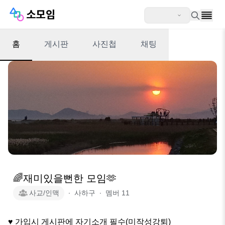
홈
게시판
사진첩
채팅
🌈재미있을뻔한 모임🫶
사교/인맥
∙
사하구
∙
멤버
11
♥ 가입시 게시판에 자기소개 필수(미작성강퇴)
