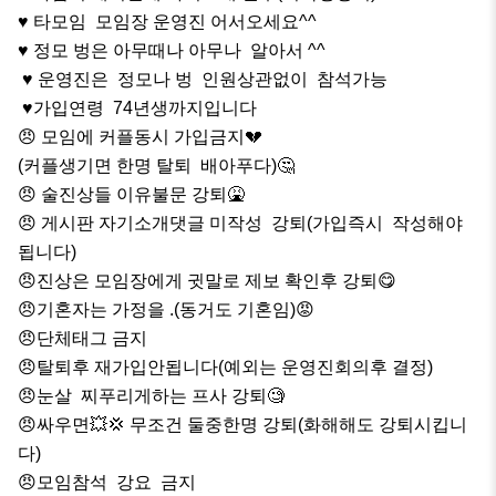
♥ 타모임  모임장 운영진 어서오세요^^

♥ 정모 벙은 아무때나 아무나  알아서 ^^ 

 ♥ 운영진은  정모나 벙  인원상관없이  참석가능

 ♥️가입연령  74년생까지입니다

😠 모임에 커플동시 가입금지💔

(커플생기면 한명 탈퇴  배아푸다)🤔

😠 술진상들 이유불문 강퇴🤮

😠 게시판 자기소개댓글 미작성  강퇴(가입즉시  작성해야
됩니다)

😠진상은 모임장에게 귓말로 제보 확인후 강퇴😋

😠기혼자는 가정을 .(동거도 기혼임)😡

😠단체태그 금지

😠탈퇴후 재가입안됩니다(예외는 운영진회의후 결정)

😠눈살  찌푸리게하는 프사 강퇴🧐

😠싸우면💥💢 무조건 둘중한명 강퇴(화해해도 강퇴시킵니
다)

😠모임참석  강요  금지
