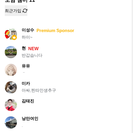
최근가입
이성수
Premium Sponsor
하이~
현
NEW
반갑습니다
유유
ᆢ
미카
아싸,찐따인생추구
김태진
낭만여인
.