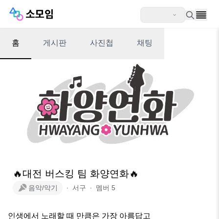
홈
게시판
사진첩
채팅
🔥대전 버스킹 팀 화양연화🔥
음악/악기
∙
서구
∙
멤버
5
인생에서 노래할 때 만큼은 가장 아름답고
