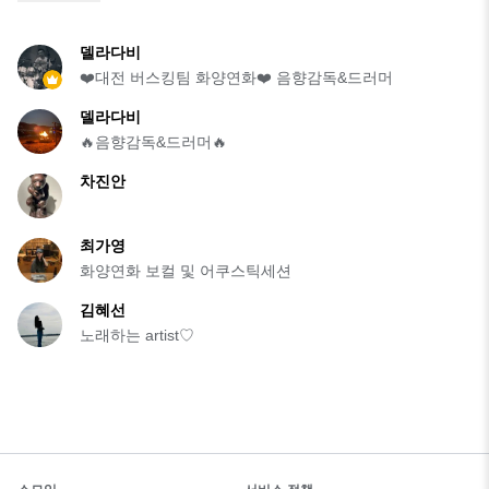
델라다비
❤️대전 버스킹팀 화양연화❤️ 음향감독&드러머
델라다비
🔥음향감독&드러머🔥
차진안
최가영
화양연화 보컬 및 어쿠스틱세션
김혜선
노래하는 artist♡