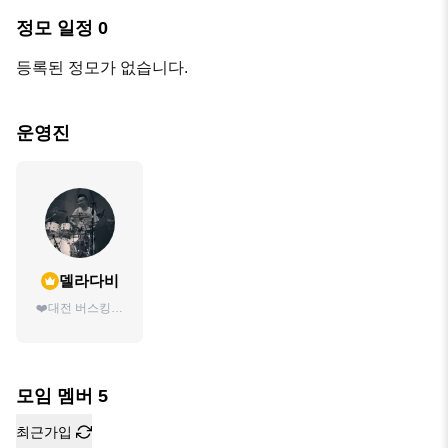
정모 일정
0
등록된 정모가 없습니다.
운영진
델라다비
❤️대전 버스킹팀
화양연화❤️ 음향
감독&드러머
모임 멤버
5
최근가입