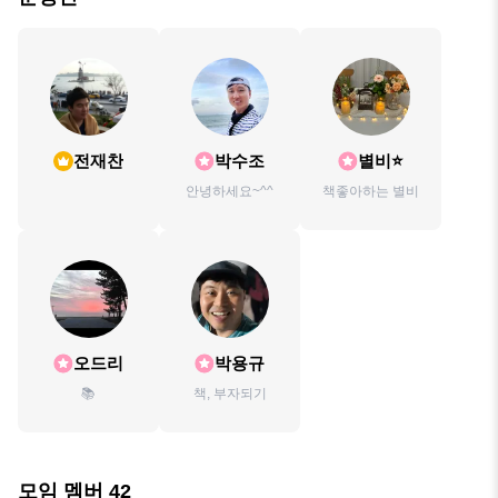
전재찬
박수조
별비⭐️
안녕하세요~^^
책좋아하는 별비
오드리
박용규
📚
책, 부자되기
모임 멤버
42