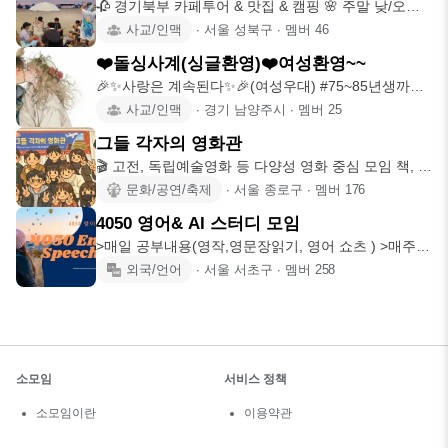
🥀 경기북부 카페투어 & 맛집 & 캠핑 🌸 주말 낮/오후
에 힐링 하실
사교/인맥
∙
서울 성북구
∙
멤버
46
❤️돌싱사계(싱글환영)❤️여성환영~~
🎉✨️사랑은 계속된다✨️🎉(여성우대) #75~85년생까지
가입(기존회원제
사교/인맥
∙
경기 남양주시
∙
멤버
25
그들 각자의 영화관
🎬 고전, 독립예술영화 등 다양성 영화 중심 모임 책, 전
시 등의 모임도
문화/공연/축제
∙
서울 종로구
∙
멤버
176
4050 영어& AI 스터디 모임
>매일 공부내용(영작,영문장읽기, 영어 쇼츠 ) >매주 2
번의 영어 토론
외국/언어
∙
서울 서초구
∙
멤버
258
소모임
서비스 정책
소모임이란
이용약관