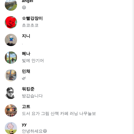
angel
😄
☆빨강장미
초코초코
지니
.
헤나
빛에 안기어
민채
🌿
워킹준
방갑습니다
고트
도서 요가 그림 산책 카페 러닝 나무늘보
yy
안녕하세요😄