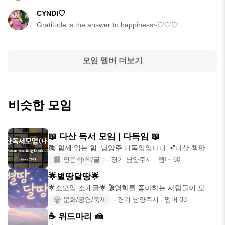
CYNDI♡
Gratitude is the answer to happiness~♡♡♡
모임 멤버 더보기
비슷한 모임
📖 다산 독서 모임 | 다독임 📖
📚 함께 읽는 힘, 남양주 다독임입니다. ▪︎"다산 책만 읽
기 모임"으로
인문학/책/글
∙
경기 남양주시
∙
멤버
60
🌟별땅달땅🌟
🌟소모임 소개글🌟 🎬영화를 좋아하는 사람들이 모여
함께 영화를 보고,
문화/공연/축제
∙
경기 남양주시
∙
멤버
33
☕️ 위드마리 🍰