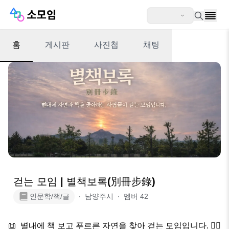
홈
게시판
사진첩
채팅
걷는 모임 | 별책보록(別冊步錄)
인문학/책/글
∙
남양주시
∙
멤버
42
📖  별내에 책 보고 푸르른 자연을 찾아 걷는 모임입니다. 🚶‍♀️